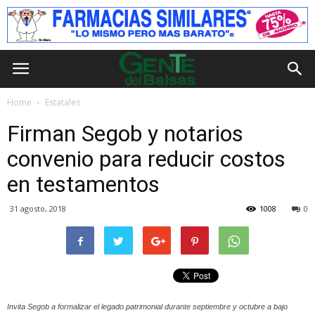
Home
Estatales
Firman Segob y notarios
convenio para reducir costos
en testamentos
31 agosto, 2018
1008
0
Invita Segob a formalizar el legado patrimonial durante septiembre y octubre a bajo