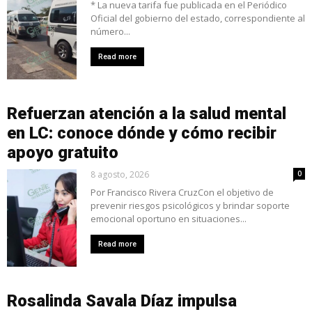
* La nueva tarifa fue publicada en el Periódico
Oficial del gobierno del estado, correspondiente al
número...
Read more
Refuerzan atención a la salud mental
en LC: conoce dónde y cómo recibir
apoyo gratuito
8 agosto, 2026
0
Por Francisco Rivera CruzCon el objetivo de
prevenir riesgos psicológicos y brindar soporte
emocional oportuno en situaciones...
Read more
Rosalinda Savala Díaz impulsa