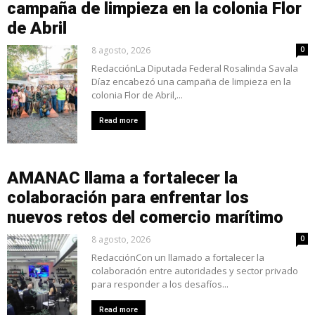
campaña de limpieza en la colonia Flor
de Abril
8 agosto, 2026
0
RedacciónLa Diputada Federal Rosalinda Savala
Díaz encabezó una campaña de limpieza en la
colonia Flor de Abril,...
Read more
AMANAC llama a fortalecer la
colaboración para enfrentar los
nuevos retos del comercio marítimo
8 agosto, 2026
0
RedacciónCon un llamado a fortalecer la
colaboración entre autoridades y sector privado
para responder a los desafíos...
Read more