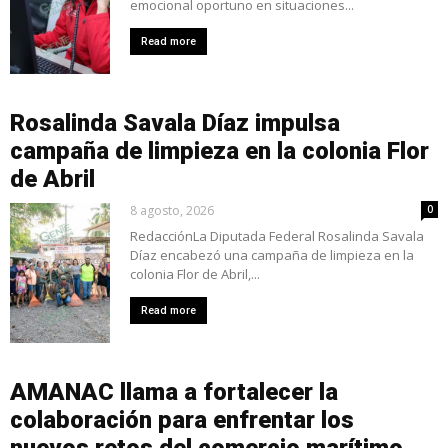
emocional oportuno en situaciones...
Read more
Rosalinda Savala Díaz impulsa
campaña de limpieza en la colonia Flor
de Abril
8 agosto, 2026
0
RedacciónLa Diputada Federal Rosalinda Savala
Díaz encabezó una campaña de limpieza en la
colonia Flor de Abril,...
Read more
AMANAC llama a fortalecer la
colaboración para enfrentar los