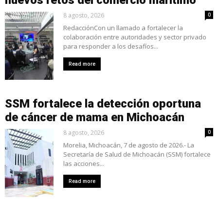
nuevos retos del comercio marítimo
8 agosto, 2026
0
RedacciónCon un llamado a fortalecer la
colaboración entre autoridades y sector privado
para responder a los desafíos...
Read more
SSM fortalece la detección oportuna
de cáncer de mama en Michoacán
8 agosto, 2026
0
Morelia, Michoacán, 7 de agosto de 2026.- La
Secretaría de Salud de Michoacán (SSM) fortalece
las acciones...
Read more