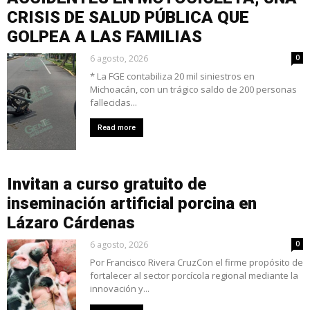
CRISIS DE SALUD PÚBLICA QUE
GOLPEA A LAS FAMILIAS
6 agosto, 2026
0
* La FGE contabiliza 20 mil siniestros en
Michoacán, con un trágico saldo de 200 personas
fallecidas...
Read more
Invitan a curso gratuito de
inseminación artificial porcina en
Lázaro Cárdenas
6 agosto, 2026
0
Por Francisco Rivera CruzCon el firme propósito de
fortalecer al sector porcícola regional mediante la
innovación y...