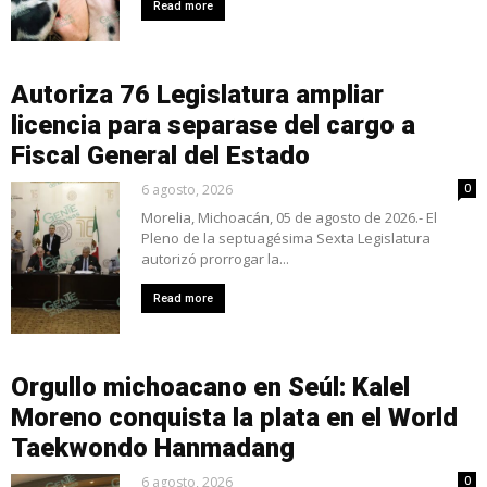
Read more
Autoriza 76 Legislatura ampliar
licencia para separase del cargo a
Fiscal General del Estado
6 agosto, 2026
0
Morelia, Michoacán, 05 de agosto de 2026.- El
Pleno de la septuagésima Sexta Legislatura
autorizó prorrogar la...
Read more
Orgullo michoacano en Seúl: Kalel
Moreno conquista la plata en el World
Taekwondo Hanmadang
6 agosto, 2026
0