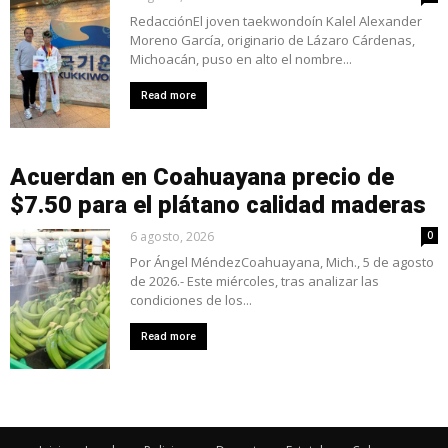
RedacciónEl joven taekwondoín Kalel Alexander
Moreno García, originario de Lázaro Cárdenas,
Michoacán, puso en alto el nombre...
Read more
Acuerdan en Coahuayana precio de
$7.50 para el plátano calidad maderas
6 agosto, 2026
0
Por Ángel MéndezCoahuayana, Mich., 5 de agosto
de 2026.- Este miércoles, tras analizar las
condiciones de los...
Read more