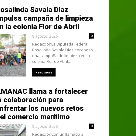
osalinda Savala Díaz
mpulsa campaña de limpieza
n la colonia Flor de Abril
8 agosto, 2026
0
RedacciónLa Diputada Federal
Rosalinda Savala Díaz encabezó
una campaña de limpieza en la
colonia Flor de Abril,...
Read more
MANAC llama a fortalecer
a colaboración para
nfrentar los nuevos retos
el comercio marítimo
8 agosto, 2026
0
RedacciónCon un llamado a