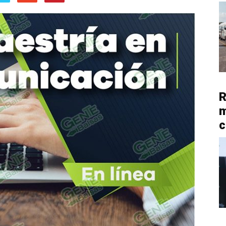
R
m
c