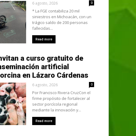
6 agosto, 2026
0
* La FGE contabiliza 20 mil
siniestros en Michoacán, con un
trágico saldo de 200 personas
fallecidas...
Read more
nvitan a curso gratuito de
nseminación artificial
orcina en Lázaro Cárdenas
6 agosto, 2026
0
Por Francisco Rivera CruzCon el
firme propósito de fortalecer al
sector porcícola regional
mediante la innovación y...
Read more