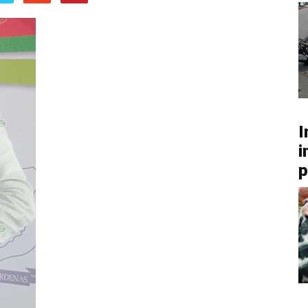
I
i
p