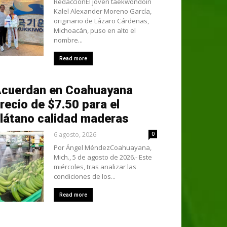
RedacciónEl joven taekwondoín
Kalel Alexander Moreno García,
originario de Lázaro Cárdenas,
Michoacán, puso en alto el
nombre...
Read more
cuerdan en Coahuayana
recio de $7.50 para el
látano calidad maderas
6 agosto, 2026
0
Por Ángel MéndezCoahuayana,
Mich., 5 de agosto de 2026.- Este
miércoles, tras analizar las
condiciones de los...
Read more