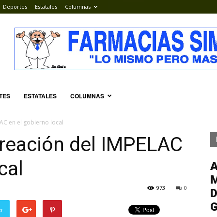
Deportes
Estatales
Columnas
TES
ESTATALES
COLUMNAS
AC en el gobierno local
creación del IMPELAC
cal
M
973
0
D
G
er