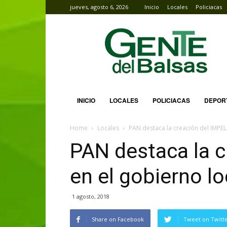
jueves, agosto 6, 2026
Inicio
Locales
Policiacas
Gente
del
Balsas
INICIO
LOCALES
POLICIACAS
DEPOR
Home
Locales
PAN destaca la creación del IMPEL
PAN destaca la 
en el gobierno lo
1 agosto, 2018
Share on Facebook
Tweet on Twitt