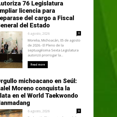
utoriza 76 Legislatura
mpliar licencia para
eparase del cargo a Fiscal
eneral del Estado
6 agosto, 2026
0
Morelia, Michoacán, 05 de agosto
de 2026.- El Pleno de la
septuagésima Sexta Legislatura
autorizó prorrogar la...
Read more
rgullo michoacano en Seúl:
alel Moreno conquista la
lata en el World Taekwondo
Hanmadang
6 agosto, 2026
0