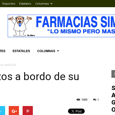
Deportes
Estatales
Columnas
TES
ESTATALES
COLUMNAS
su vehículo
os a bordo de su
S
A
5688
0
G
er