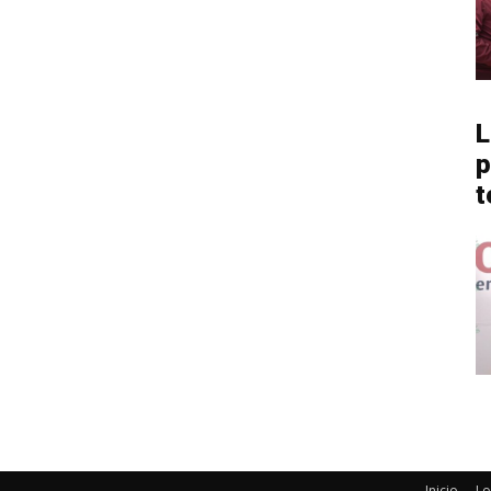
L
p
t
Inicio
Lo