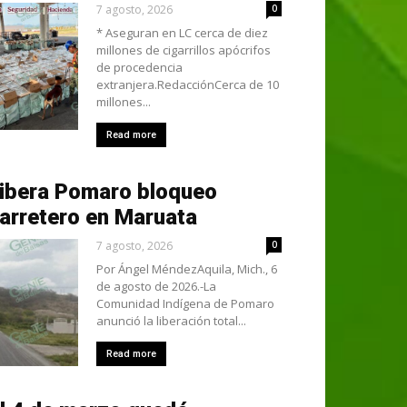
7 agosto, 2026
0
* Aseguran en LC cerca de diez
millones de cigarrillos apócrifos
de procedencia
extranjera.RedacciónCerca de 10
millones...
Read more
ibera Pomaro bloqueo
arretero en Maruata
7 agosto, 2026
0
Por Ángel MéndezAquila, Mich., 6
de agosto de 2026.-La
Comunidad Indígena de Pomaro
anunció la liberación total...
Read more