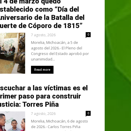
l 4 de marzo quedó
stablecido como “Día del
niversario de la Batalla del
uerte de Cóporo de 1815”
7 agosto, 2026
0
Morelia, Michoacán, a 5 de
agosto del 2026.- El Pleno del
Congreso del Estado aprobó por
unanimidad...
Read more
scuchar a las víctimas es el
rimer paso para construir
usticia: Torres Piña
7 agosto, 2026
0
Morelia, Michoacán, 6 de agosto
de 2026.- Carlos Torres Piña