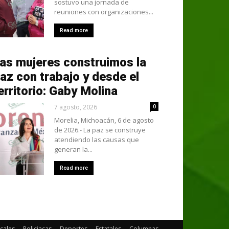
sostuvo una jornada de
reuniones con organizaciones...
Read more
as mujeres construimos la
az con trabajo y desde el
erritorio: Gaby Molina
7 agosto, 2026
0
Morelia, Michoacán, 6 de agosto
de 2026.- La paz se construye
atendiendo las causas que
generan la...
Read more
cales
Policiacas
Deportes
Estatales
Columnas