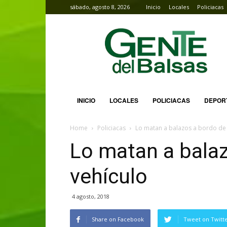
sábado, agosto 8, 2026
Inicio
Locales
Policiacas
Gente
del
Balsas
INICIO
LOCALES
POLICIACAS
DEPOR
Home
Policiacas
Lo matan a balazos a bordo de 
Lo matan a balaz
vehículo
4 agosto, 2018
Share on Facebook
Tweet on Twitt