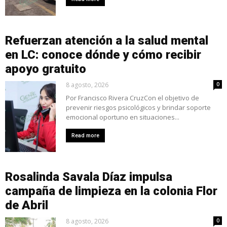
Refuerzan atención a la salud mental
en LC: conoce dónde y cómo recibir
apoyo gratuito
8 agosto, 2026
0
Por Francisco Rivera CruzCon el objetivo de
prevenir riesgos psicológicos y brindar soporte
emocional oportuno en situaciones...
Read more
Rosalinda Savala Díaz impulsa
campaña de limpieza en la colonia Flor
de Abril
8 agosto, 2026
0