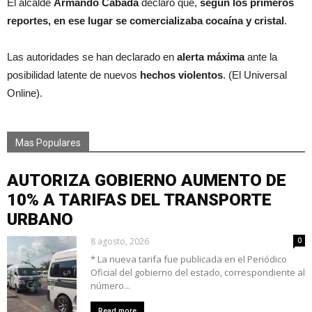
El alcalde
Armando Cabada
declaró que,
según los primeros
reportes, en ese lugar se comercializaba cocaína y cristal
.
Las autoridades se han declarado en
alerta máxima
ante la
posibilidad latente de nuevos
hechos violentos
. (El Universal
Online).
Mas Populares
AUTORIZA GOBIERNO AUMENTO DE
10% A TARIFAS DEL TRANSPORTE
URBANO
8 agosto, 2026
0
* La nueva tarifa fue publicada en el Periódico
Oficial del gobierno del estado, correspondiente al
número...
Read more