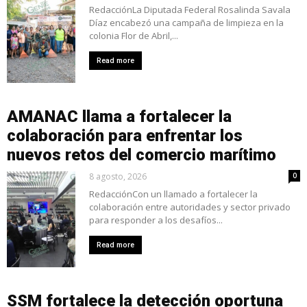
RedacciónLa Diputada Federal Rosalinda Savala
Díaz encabezó una campaña de limpieza en la
colonia Flor de Abril,...
Read more
AMANAC llama a fortalecer la
colaboración para enfrentar los
nuevos retos del comercio marítimo
8 agosto, 2026
0
RedacciónCon un llamado a fortalecer la
colaboración entre autoridades y sector privado
para responder a los desafíos...
Read more
SSM fortalece la detección oportuna