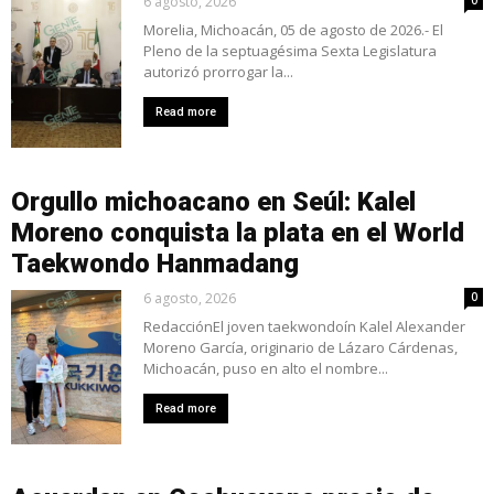
6 agosto, 2026
Morelia, Michoacán, 05 de agosto de 2026.- El
Pleno de la septuagésima Sexta Legislatura
autorizó prorrogar la...
Read more
Orgullo michoacano en Seúl: Kalel
Moreno conquista la plata en el World
Taekwondo Hanmadang
6 agosto, 2026
0
RedacciónEl joven taekwondoín Kalel Alexander
Moreno García, originario de Lázaro Cárdenas,
Michoacán, puso en alto el nombre...
Read more