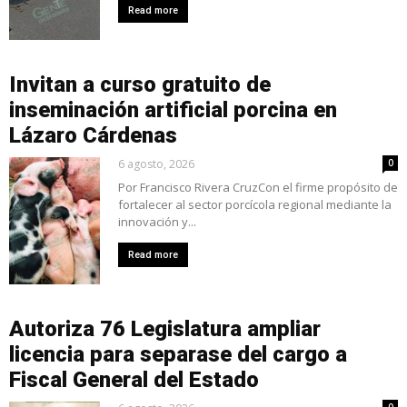
Read more
Invitan a curso gratuito de
inseminación artificial porcina en
Lázaro Cárdenas
6 agosto, 2026
0
Por Francisco Rivera CruzCon el firme propósito de
fortalecer al sector porcícola regional mediante la
innovación y...
Read more
Autoriza 76 Legislatura ampliar
licencia para separase del cargo a
Fiscal General del Estado
0