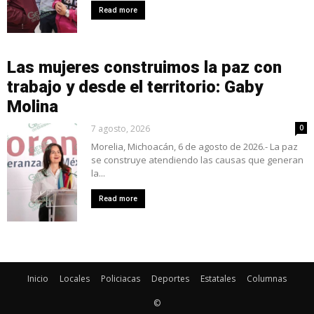
Read more
Las mujeres construimos la paz con
trabajo y desde el territorio: Gaby
Molina
7 agosto, 2026
0
Morelia, Michoacán, 6 de agosto de 2026.- La paz
se construye atendiendo las causas que generan
la...
Read more
Inicio
Locales
Policiacas
Deportes
Estatales
Columnas
©