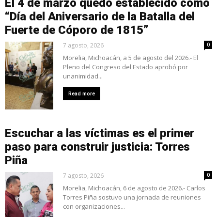
El 4 de marzo quedó establecido como
“Día del Aniversario de la Batalla del
Fuerte de Cóporo de 1815”
7 agosto, 2026
0
Morelia, Michoacán, a 5 de agosto del 2026.- El
Pleno del Congreso del Estado aprobó por
unanimidad...
Read more
Escuchar a las víctimas es el primer
paso para construir justicia: Torres
Piña
7 agosto, 2026
0
Morelia, Michoacán, 6 de agosto de 2026.- Carlos
Torres Piña sostuvo una jornada de reuniones
con organizaciones...