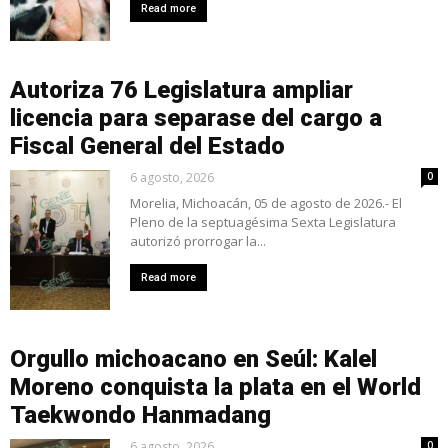
Read more
Autoriza 76 Legislatura ampliar
licencia para separase del cargo a
Fiscal General del Estado
6 agosto, 2026
0
Morelia, Michoacán, 05 de agosto de 2026.- El
Pleno de la septuagésima Sexta Legislatura
autorizó prorrogar la...
Read more
Orgullo michoacano en Seúl: Kalel
Moreno conquista la plata en el World
Taekwondo Hanmadang
6 agosto, 2026
0