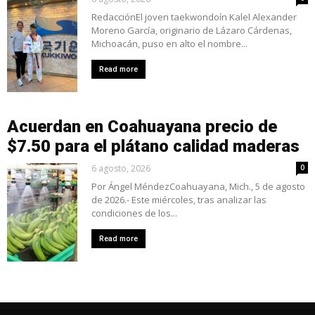
RedacciónEl joven taekwondoín Kalel Alexander
Moreno García, originario de Lázaro Cárdenas,
Michoacán, puso en alto el nombre...
Read more
Acuerdan en Coahuayana precio de
$7.50 para el plátano calidad maderas
6 agosto, 2026
0
Por Ángel MéndezCoahuayana, Mich., 5 de agosto
de 2026.- Este miércoles, tras analizar las
condiciones de los...
Read more