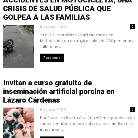
ACCIDENTES EN MOTOCICLETA, UNA
CRISIS DE SALUD PÚBLICA QUE
GOLPEA A LAS FAMILIAS
6 agosto, 2026
0
* La FGE contabiliza 20 mil siniestros en
Michoacán, con un trágico saldo de 200 personas
fallecidas...
Read more
Invitan a curso gratuito de
inseminación artificial porcina en
Lázaro Cárdenas
6 agosto, 2026
0
Por Francisco Rivera CruzCon el firme propósito de
fortalecer al sector porcícola regional mediante la
innovación y...