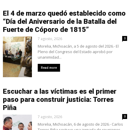
El 4 de marzo quedó establecido como
“Día del Aniversario de la Batalla del
Fuerte de Cóporo de 1815”
7 agosto, 2026
0
Morelia, Michoacán, a 5 de agosto del 2026.- El
Pleno del Congreso del Estado aprobó por
unanimidad...
Read more
Escuchar a las víctimas es el primer
paso para construir justicia: Torres
Piña
7 agosto, 2026
0
Morelia, Michoacán, 6 de agosto de 2026.- Carlos
Torres Piña sostuvo una jornada de reuniones