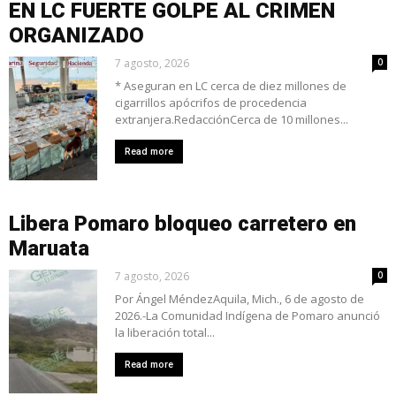
EN LC FUERTE GOLPE AL CRIMEN
ORGANIZADO
7 agosto, 2026
0
* Aseguran en LC cerca de diez millones de
cigarrillos apócrifos de procedencia
extranjera.RedacciónCerca de 10 millones...
Read more
Libera Pomaro bloqueo carretero en
Maruata
7 agosto, 2026
0
Por Ángel MéndezAquila, Mich., 6 de agosto de
2026.-La Comunidad Indígena de Pomaro anunció
la liberación total...
Read more