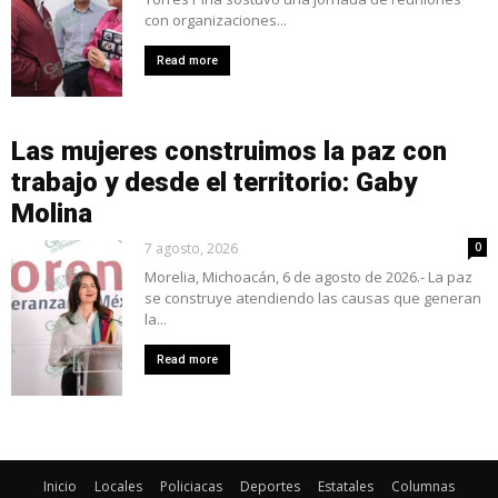
con organizaciones...
Read more
Las mujeres construimos la paz con
trabajo y desde el territorio: Gaby
Molina
7 agosto, 2026
0
Morelia, Michoacán, 6 de agosto de 2026.- La paz
se construye atendiendo las causas que generan
la...
Read more
Inicio
Locales
Policiacas
Deportes
Estatales
Columnas