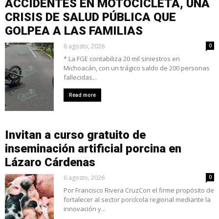
ACCIDENTES EN MOTOCICLETA, UNA
CRISIS DE SALUD PÚBLICA QUE
GOLPEA A LAS FAMILIAS
6 agosto, 2026
0
* La FGE contabiliza 20 mil siniestros en
Michoacán, con un trágico saldo de 200 personas
fallecidas...
Read more
Invitan a curso gratuito de
inseminación artificial porcina en
Lázaro Cárdenas
6 agosto, 2026
0
Por Francisco Rivera CruzCon el firme propósito de
fortalecer al sector porcícola regional mediante la
innovación y...