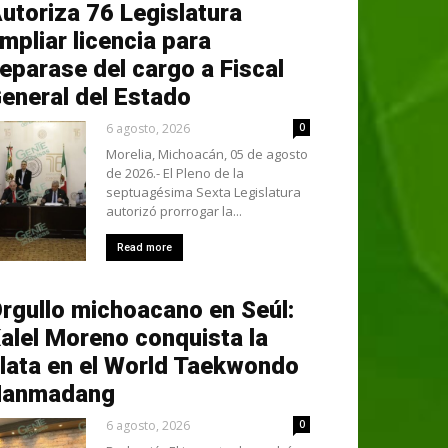
utoriza 76 Legislatura
mpliar licencia para
eparase del cargo a Fiscal
eneral del Estado
6 agosto, 2026
0
Morelia, Michoacán, 05 de agosto
de 2026.- El Pleno de la
septuagésima Sexta Legislatura
autorizó prorrogar la...
Read more
rgullo michoacano en Seúl:
alel Moreno conquista la
lata en el World Taekwondo
Hanmadang
6 agosto, 2026
0