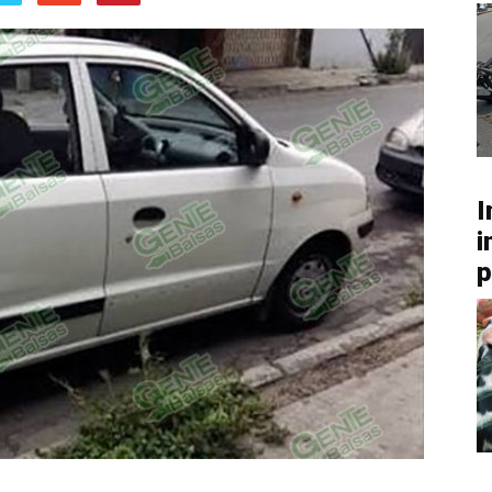
I
i
p