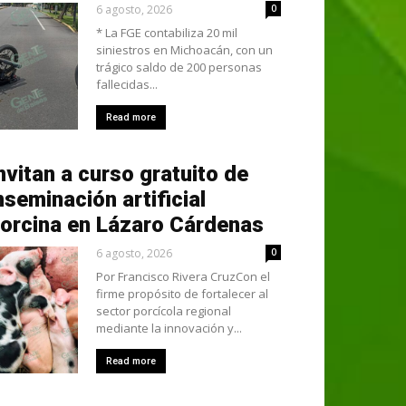
6 agosto, 2026
0
* La FGE contabiliza 20 mil
siniestros en Michoacán, con un
trágico saldo de 200 personas
fallecidas...
Read more
nvitan a curso gratuito de
nseminación artificial
orcina en Lázaro Cárdenas
6 agosto, 2026
0
Por Francisco Rivera CruzCon el
firme propósito de fortalecer al
sector porcícola regional
mediante la innovación y...
Read more