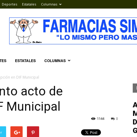
Deportes
Estatales
Columnas
TES
ESTATALES
COLUMNAS
pción en DIF Municipal
nto acto de
F Municipal
M
1144
0
D
G
er