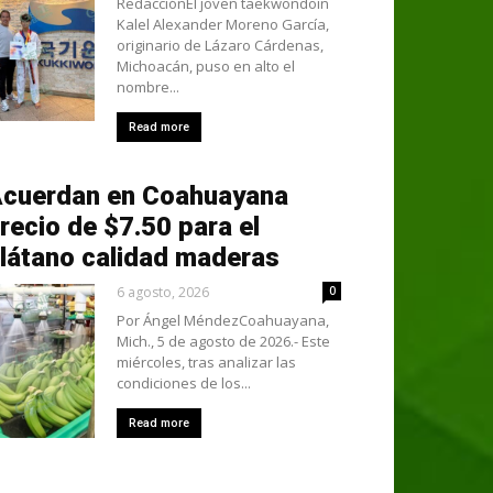
RedacciónEl joven taekwondoín
Kalel Alexander Moreno García,
originario de Lázaro Cárdenas,
Michoacán, puso en alto el
nombre...
Read more
cuerdan en Coahuayana
recio de $7.50 para el
látano calidad maderas
6 agosto, 2026
0
Por Ángel MéndezCoahuayana,
Mich., 5 de agosto de 2026.- Este
miércoles, tras analizar las
condiciones de los...
Read more