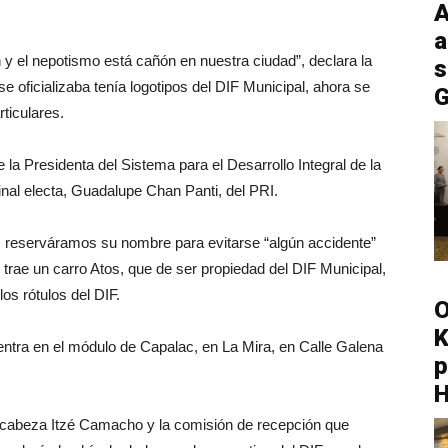
A
a
 y el nepotismo está cañón en nuestra ciudad”, declara la
s
e oficializaba tenía logotipos del DIF Municipal, ahora se
G
rticulares.
a Presidenta del Sistema para el Desarrollo Integral de la
inal electa, Guadalupe Chan Panti, del PRI.
s reserváramos su nombre para evitarse “algún accidente”
 trae un carro Atos, que de ser propiedad del DIF Municipal,
los rótulos del DIF.
O
K
ntra en el módulo de Capalac, en La Mira, en Calle Galena
p
 encabeza Itzé Camacho y la comisión de recepción que