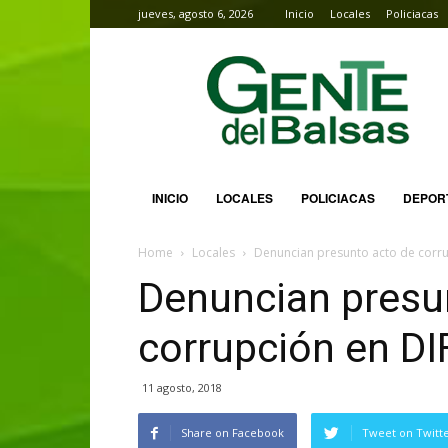
jueves, agosto 6, 2026
Inicio
Locales
Policiacas
Gente
del
Balsas
INICIO
LOCALES
POLICIACAS
DEPOR
Home
Locales
Denuncian presunto acto de corru
Denuncian presu
corrupción en DI
11 agosto, 2018
Share on Facebook
Tweet on Twitt