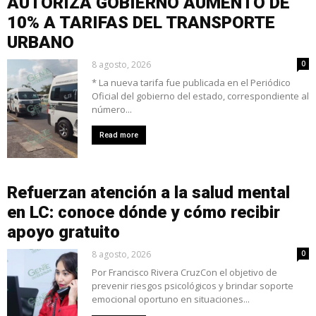
AUTORIZA GOBIERNO AUMENTO DE
10% A TARIFAS DEL TRANSPORTE
URBANO
8 agosto, 2026
0
* La nueva tarifa fue publicada en el Periódico
Oficial del gobierno del estado, correspondiente al
número...
Read more
Refuerzan atención a la salud mental
en LC: conoce dónde y cómo recibir
apoyo gratuito
8 agosto, 2026
0
Por Francisco Rivera CruzCon el objetivo de
prevenir riesgos psicológicos y brindar soporte
emocional oportuno en situaciones...