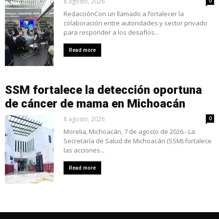
8 agosto, 2026
0
RedacciónCon un llamado a fortalecer la
colaboración entre autoridades y sector privado
para responder a los desafíos...
Read more
SSM fortalece la detección oportuna
de cáncer de mama en Michoacán
8 agosto, 2026
0
Morelia, Michoacán, 7 de agosto de 2026.- La
Secretaría de Salud de Michoacán (SSM) fortalece
las acciones...
Read more