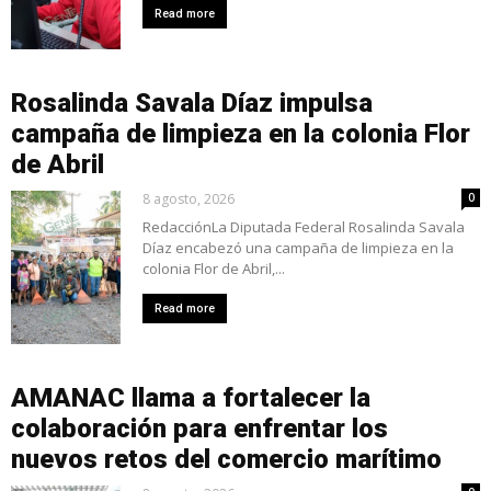
Read more
Rosalinda Savala Díaz impulsa
campaña de limpieza en la colonia Flor
de Abril
8 agosto, 2026
0
RedacciónLa Diputada Federal Rosalinda Savala
Díaz encabezó una campaña de limpieza en la
colonia Flor de Abril,...
Read more
AMANAC llama a fortalecer la
colaboración para enfrentar los
nuevos retos del comercio marítimo