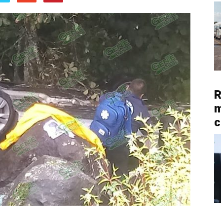
R
m
c