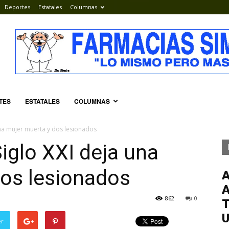
Deportes
Estatales
Columnas
TES
ESTATALES
COLUMNAS
una mujer muerta y dos lesionados
iglo XXI deja una
dos lesionados
862
0
T
er