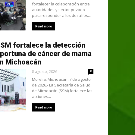
fortalecer la colaboración entre
autoridades y sector privado
para responder a los desafíos...
Read more
SM fortalece la detección
portuna de cáncer de mama
n Michoacán
8 agosto, 2026
0
Morelia, Michoacán, 7 de agosto
de 2026.- La Secretaría de Salud
de Michoacán (SSM) fortalece las
acciones...
Read more