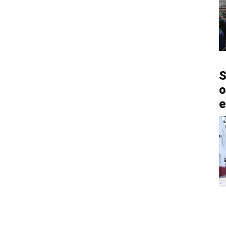
S
o
e