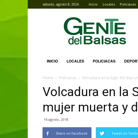
sábado, agosto 8, 2026
Inicio
Locales
Policiacas
Gente
del
Balsas
INICIO
LOCALES
POLICIACAS
DEPOR
Home
Policiacas
Volcadura en la Siglo XXI deja 
Volcadura en la S
mujer muerta y 
16 agosto, 2018
Share on Facebook
Tweet on Twitt