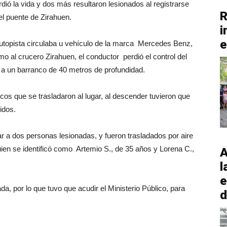
ió la vida y dos más resultaron lesionados al registrarse
R
el puente de Zirahuen.
i
e
autopista circulaba u vehículo de la marca Mercedes Benz,
imo al crucero Zirahuen, el conductor perdió el control del
er a un barranco de 40 metros de profundidad.
cos que se trasladaron al lugar, al descender tuvieron que
ridos.
r a dos personas lesionadas, y fueron trasladados por aire
quien se identificó como Artemio S., de 35 años y Lorena C.,
A
l
e
ada, por lo que tuvo que acudir el Ministerio Público, para
d