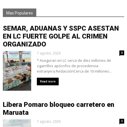
Mas Populares
SEMAR, ADUANAS Y SSPC ASESTAN
EN LC FUERTE GOLPE AL CRIMEN
ORGANIZADO
7 agosto, 2026
0
* Aseguran en LC cerca de diez millones de
cigarrillos apócrifos de procedencia
extranjera.RedacciónCerca de 10 millones...
Read more
Libera Pomaro bloqueo carretero en
Maruata
7 agosto, 2026
0