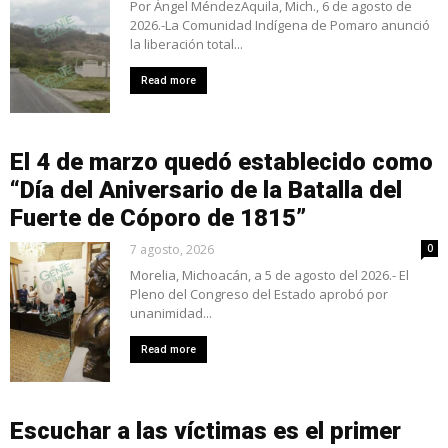
Por Ángel MéndezAquila, Mich., 6 de agosto de
2026.-La Comunidad Indígena de Pomaro anunció
la liberación total...
Read more
El 4 de marzo quedó establecido como
“Día del Aniversario de la Batalla del
Fuerte de Cóporo de 1815”
7 agosto, 2026
0
Morelia, Michoacán, a 5 de agosto del 2026.- El
Pleno del Congreso del Estado aprobó por
unanimidad...
Read more
Escuchar a las víctimas es el primer