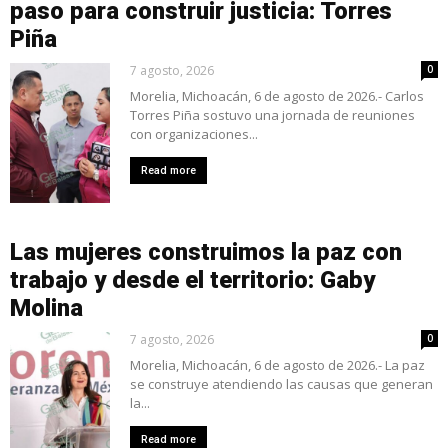
paso para construir justicia: Torres
Piña
7 agosto, 2026
0
Morelia, Michoacán, 6 de agosto de 2026.- Carlos
Torres Piña sostuvo una jornada de reuniones
con organizaciones...
Read more
Las mujeres construimos la paz con
trabajo y desde el territorio: Gaby
Molina
7 agosto, 2026
0
Morelia, Michoacán, 6 de agosto de 2026.- La paz
se construye atendiendo las causas que generan
la...
Read more