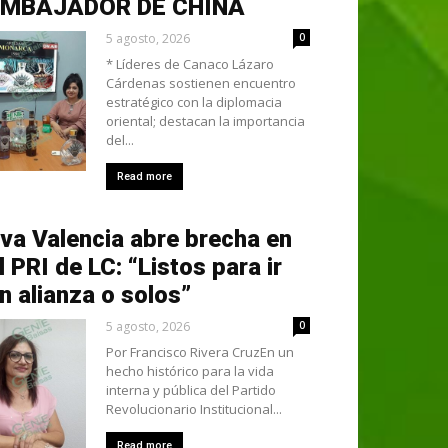
EMBAJADOR DE CHINA
5 agosto, 2026
0
* Líderes de Canaco Lázaro
Cárdenas sostienen encuentro
estratégico con la diplomacia
oriental; destacan la importancia
del...
Read more
va Valencia abre brecha en
l PRI de LC: “Listos para ir
n alianza o solos”
5 agosto, 2026
0
Por Francisco Rivera CruzEn un
hecho histórico para la vida
interna y pública del Partido
Revolucionario Institucional...
Read more