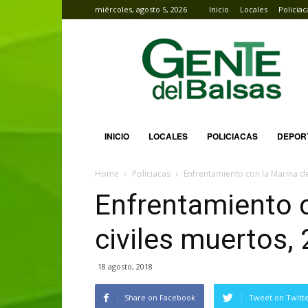
miércoles, agosto 5, 2026
Inicio
Locales
Policiac
Gente
del
Balsas
INICIO
LOCALES
POLICIACAS
DEPOR
Home
Policiacas
Enfrentamiento con la Marina de
Enfrentamiento c
civiles muertos,
18 agosto, 2018
Share on Facebook
Tweet on Twitt