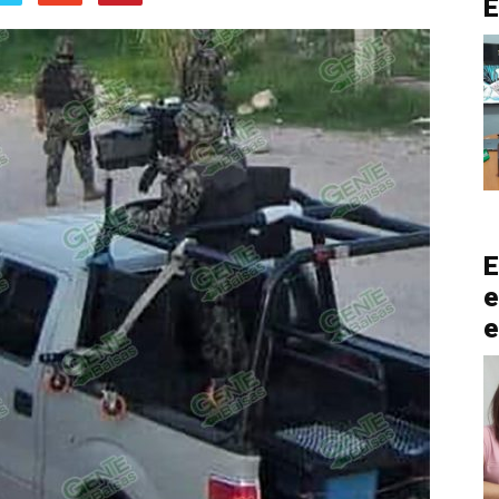
E
e
e