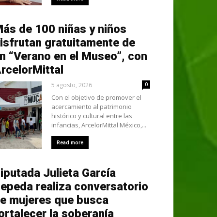
ás de 100 niñas y niños
isfrutan gratuitamente de
n “Verano en el Museo”, con
rcelorMittal
5 agosto, 2026
0
Con el objetivo de promover el
acercamiento al patrimonio
histórico y cultural entre las
infancias, ArcelorMittal México,...
Read more
iputada Julieta García
epeda realiza conversatorio
e mujeres que busca
ortalecer la soberanía