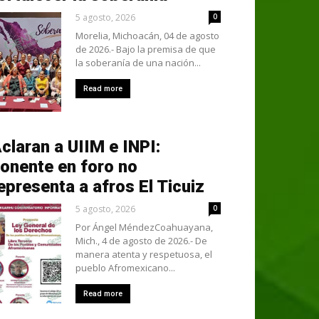
5 agosto, 2026
0
Morelia, Michoacán, 04 de agosto
de 2026.- Bajo la premisa de que
la soberanía de una nación...
Read more
claran a UIIM e INPI:
onente en foro no
epresenta a afros El Ticuiz
5 agosto, 2026
0
Por Ángel MéndezCoahuayana,
Mich., 4 de agosto de 2026.- De
manera atenta y respetuosa, el
pueblo Afromexicano...
Read more