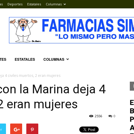
as
Deportes
Estatales
Columnas
TES
ESTATALES
COLUMNAS
ja 4 civiles muertos, 2 eran mujeres
on la Marina deja 4
 2 eran mujeres
E
2556
0
P
A
er