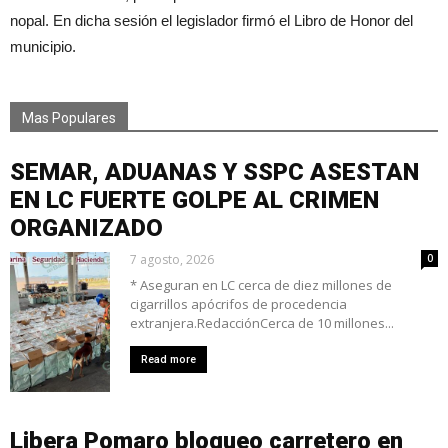
nopal. En dicha sesión el legislador firmó el Libro de Honor del
municipio.
Mas Populares
SEMAR, ADUANAS Y SSPC ASESTAN
EN LC FUERTE GOLPE AL CRIMEN
ORGANIZADO
7 agosto, 2026
0
* Aseguran en LC cerca de diez millones de
cigarrillos apócrifos de procedencia
extranjera.RedacciónCerca de 10 millones...
Read more
Libera Pomaro bloqueo carretero en