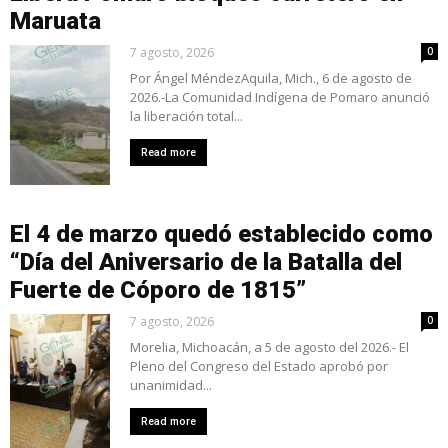
Maruata
7 agosto, 2026
0
Por Ángel MéndezAquila, Mich., 6 de agosto de
2026.-La Comunidad Indígena de Pomaro anunció
la liberación total...
Read more
El 4 de marzo quedó establecido como
“Día del Aniversario de la Batalla del
Fuerte de Cóporo de 1815”
7 agosto, 2026
0
Morelia, Michoacán, a 5 de agosto del 2026.- El
Pleno del Congreso del Estado aprobó por
unanimidad...
Read more