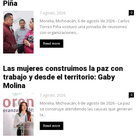
Piña
7 agosto, 2026
0
Morelia, Michoacán, 6 de agosto de 2026.- Carlos
Torres Piña sostuvo una jornada de reuniones
con organizaciones...
Read more
Las mujeres construimos la paz con
trabajo y desde el territorio: Gaby
Molina
7 agosto, 2026
0
Morelia, Michoacán, 6 de agosto de 2026.- La paz
se construye atendiendo las causas que generan
la...
Read more