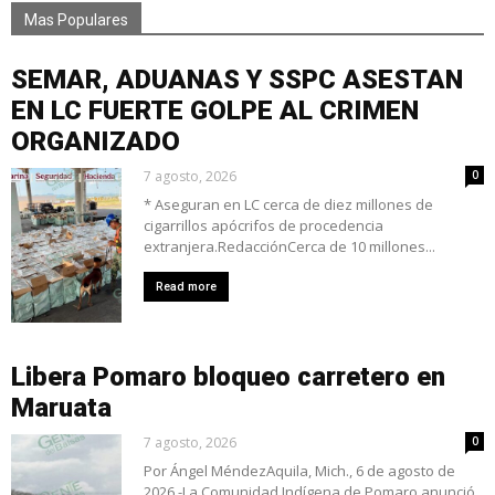
Mas Populares
SEMAR, ADUANAS Y SSPC ASESTAN
EN LC FUERTE GOLPE AL CRIMEN
ORGANIZADO
7 agosto, 2026
0
* Aseguran en LC cerca de diez millones de
cigarrillos apócrifos de procedencia
extranjera.RedacciónCerca de 10 millones...
Read more
Libera Pomaro bloqueo carretero en
Maruata
7 agosto, 2026
0
Por Ángel MéndezAquila, Mich., 6 de agosto de
2026.-La Comunidad Indígena de Pomaro anunció