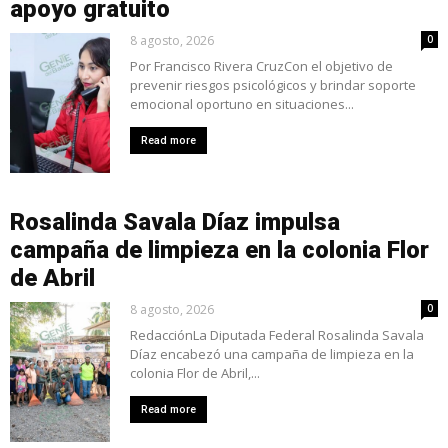
apoyo gratuito
8 agosto, 2026
0
Por Francisco Rivera CruzCon el objetivo de
prevenir riesgos psicológicos y brindar soporte
emocional oportuno en situaciones...
Read more
Rosalinda Savala Díaz impulsa
campaña de limpieza en la colonia Flor
de Abril
8 agosto, 2026
0
RedacciónLa Diputada Federal Rosalinda Savala
Díaz encabezó una campaña de limpieza en la
colonia Flor de Abril,...
Read more