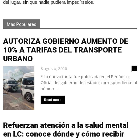
del lugar, sin que nadie pudiera impedírselos.
Mas Populares
AUTORIZA GOBIERNO AUMENTO DE
10% A TARIFAS DEL TRANSPORTE
URBANO
8 agosto, 2026
0
* La nueva tarifa fue publicada en el Periódico
Oficial del gobierno del estado, correspondiente al
número...
Read more
Refuerzan atención a la salud mental
en LC: conoce dónde y cómo recibir