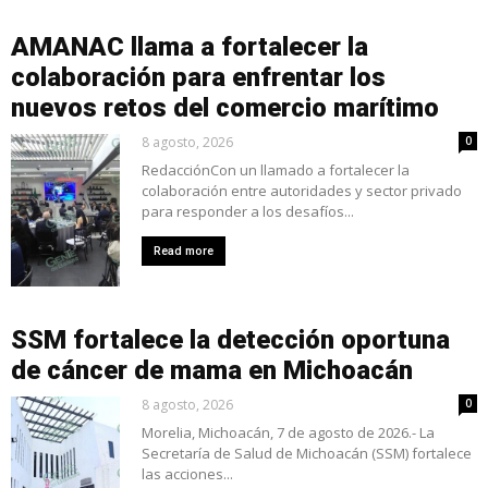
AMANAC llama a fortalecer la
colaboración para enfrentar los
nuevos retos del comercio marítimo
8 agosto, 2026
0
RedacciónCon un llamado a fortalecer la
colaboración entre autoridades y sector privado
para responder a los desafíos...
Read more
SSM fortalece la detección oportuna
de cáncer de mama en Michoacán
8 agosto, 2026
0
Morelia, Michoacán, 7 de agosto de 2026.- La
Secretaría de Salud de Michoacán (SSM) fortalece
las acciones...