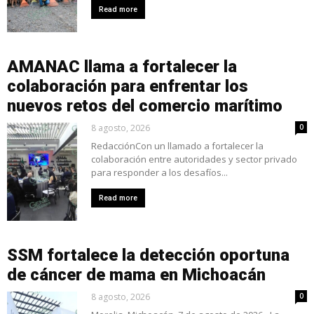
Read more
AMANAC llama a fortalecer la
colaboración para enfrentar los
nuevos retos del comercio marítimo
8 agosto, 2026
0
RedacciónCon un llamado a fortalecer la
colaboración entre autoridades y sector privado
para responder a los desafíos...
Read more
SSM fortalece la detección oportuna
de cáncer de mama en Michoacán
8 agosto, 2026
0