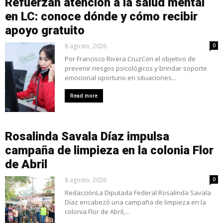
Refuerzan atención a la salud mental
en LC: conoce dónde y cómo recibir
apoyo gratuito
8 agosto, 2026
0
Por Francisco Rivera CruzCon el objetivo de
prevenir riesgos psicológicos y brindar soporte
emocional oportuno en situaciones...
Read more
Rosalinda Savala Díaz impulsa
campaña de limpieza en la colonia Flor
de Abril
8 agosto, 2026
0
RedacciónLa Diputada Federal Rosalinda Savala
Díaz encabezó una campaña de limpieza en la
colonia Flor de Abril,...