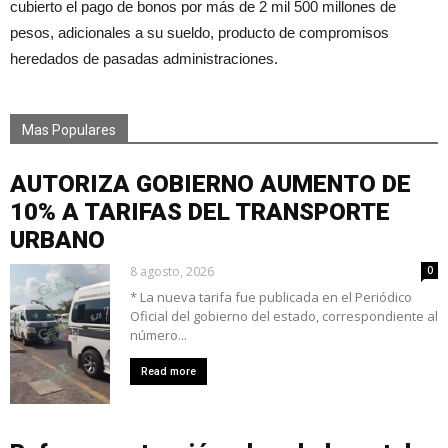
cubierto el pago de bonos por más de 2 mil 500 millones de
pesos, adicionales a su sueldo, producto de compromisos
heredados de pasadas administraciones.
Mas Populares
AUTORIZA GOBIERNO AUMENTO DE
10% A TARIFAS DEL TRANSPORTE
URBANO
8 agosto, 2026
0
* La nueva tarifa fue publicada en el Periódico
Oficial del gobierno del estado, correspondiente al
número...
Read more