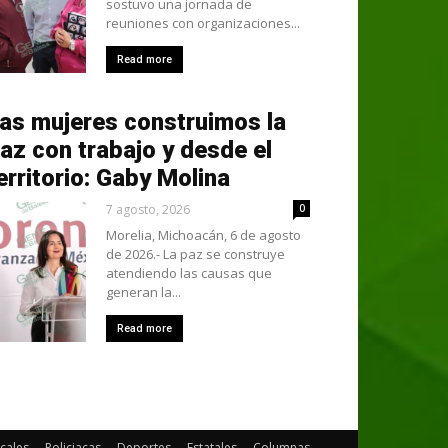
sostuvo una jornada de
reuniones con organizaciones...
Read more
as mujeres construimos la
az con trabajo y desde el
erritorio: Gaby Molina
7 agosto, 2026
0
Morelia, Michoacán, 6 de agosto
de 2026.- La paz se construye
atendiendo las causas que
generan la...
Read more
cales
Policiacas
Deportes
Estatales
Columnas