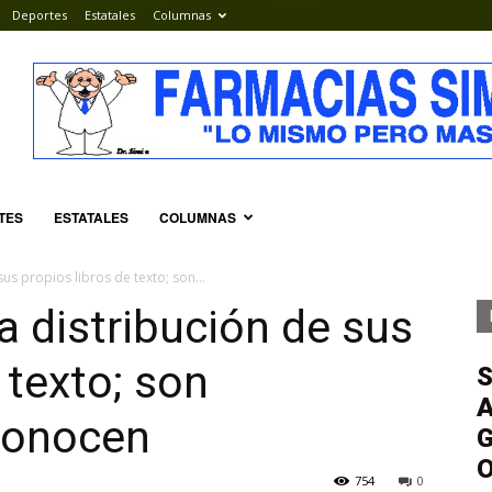
Deportes
Estatales
Columnas
TES
ESTATALES
COLUMNAS
sus propios libros de texto; son...
a distribución de sus
 texto; son
S
A
econocen
G
754
0