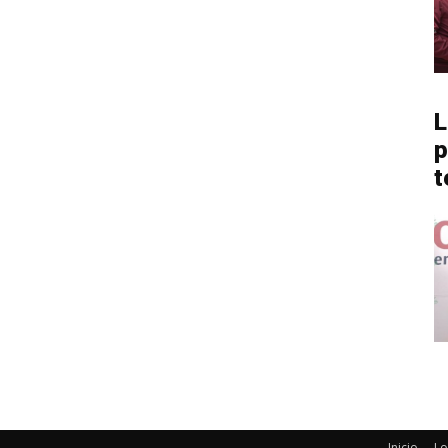
L
p
t
Inicio
Lo