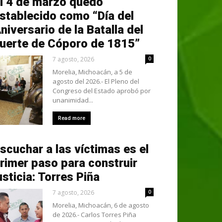
l 4 de marzo quedó
stablecido como “Día del
niversario de la Batalla del
uerte de Cóporo de 1815”
7 agosto, 2026
0
Morelia, Michoacán, a 5 de
agosto del 2026.- El Pleno del
Congreso del Estado aprobó por
unanimidad...
Read more
scuchar a las víctimas es el
rimer paso para construir
usticia: Torres Piña
7 agosto, 2026
0
Morelia, Michoacán, 6 de agosto
de 2026.- Carlos Torres Piña