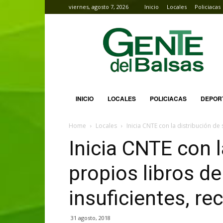
viernes, agosto 7, 2026
Inicio
Locales
Policiacas
Gente
del
Balsas
INICIO
LOCALES
POLICIACAS
DEPOR
Home
Locales
Inicia CNTE con la distribución de 
Inicia CNTE con l
propios libros de
insuficientes, r
31 agosto, 2018