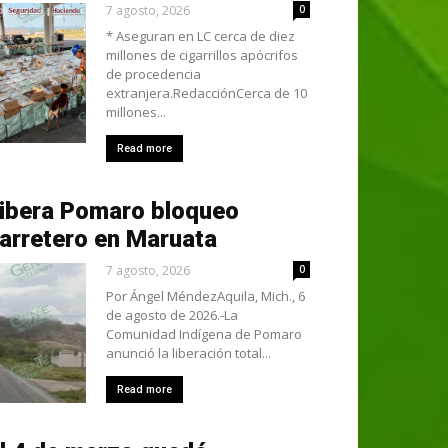
7 agosto, 2026
0
* Aseguran en LC cerca de diez
millones de cigarrillos apócrifos
de procedencia
extranjera.RedacciónCerca de 10
millones...
Read more
ibera Pomaro bloqueo
arretero en Maruata
7 agosto, 2026
0
Por Ángel MéndezAquila, Mich., 6
de agosto de 2026.-La
Comunidad Indígena de Pomaro
anunció la liberación total...
Read more