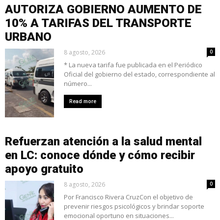
AUTORIZA GOBIERNO AUMENTO DE
10% A TARIFAS DEL TRANSPORTE
URBANO
8 agosto, 2026
0
* La nueva tarifa fue publicada en el Periódico
Oficial del gobierno del estado, correspondiente al
número...
Read more
Refuerzan atención a la salud mental
en LC: conoce dónde y cómo recibir
apoyo gratuito
8 agosto, 2026
0
Por Francisco Rivera CruzCon el objetivo de
prevenir riesgos psicológicos y brindar soporte
emocional oportuno en situaciones...