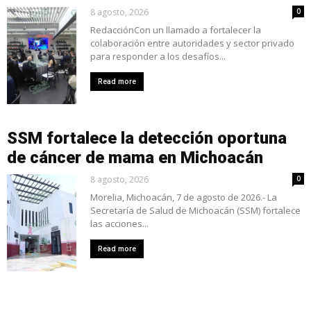
8 agosto, 2026
0
RedacciónCon un llamado a fortalecer la
colaboración entre autoridades y sector privado
para responder a los desafíos...
Read more
SSM fortalece la detección oportuna
de cáncer de mama en Michoacán
8 agosto, 2026
0
Morelia, Michoacán, 7 de agosto de 2026.- La
Secretaría de Salud de Michoacán (SSM) fortalece
las acciones...
Read more