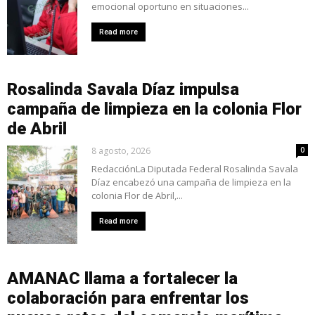
emocional oportuno en situaciones...
Read more
Rosalinda Savala Díaz impulsa
campaña de limpieza en la colonia Flor
de Abril
8 agosto, 2026
0
RedacciónLa Diputada Federal Rosalinda Savala
Díaz encabezó una campaña de limpieza en la
colonia Flor de Abril,...
Read more
AMANAC llama a fortalecer la
colaboración para enfrentar los