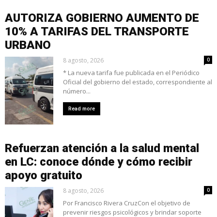
AUTORIZA GOBIERNO AUMENTO DE
10% A TARIFAS DEL TRANSPORTE
URBANO
8 agosto, 2026
0
* La nueva tarifa fue publicada en el Periódico
Oficial del gobierno del estado, correspondiente al
número...
Read more
Refuerzan atención a la salud mental
en LC: conoce dónde y cómo recibir
apoyo gratuito
8 agosto, 2026
0
Por Francisco Rivera CruzCon el objetivo de
prevenir riesgos psicológicos y brindar soporte