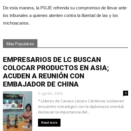
De esta manera, la PGJE refrenda su compromiso de llevar ante
los tribunales a quienes atenten contra la libertad de las y los
michoacanos.
Mas Populares
EMPRESARIOS DE LC BUSCAN
COLOCAR PRODUCTOS EN ASIA;
ACUDEN A REUNIÓN CON
EMBAJADOR DE CHINA
5 agosto, 2026
0
* Líderes de Canaco Lázaro Cárdenas sostienen
encuentro estratégico con la diplomacia oriental;
destacan la importancia del...
Read more