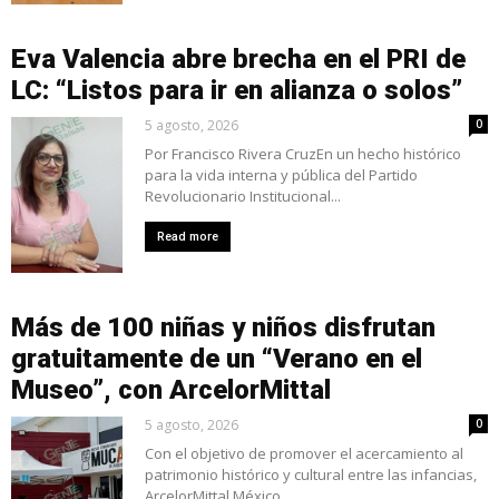
Eva Valencia abre brecha en el PRI de
LC: “Listos para ir en alianza o solos”
5 agosto, 2026
0
Por Francisco Rivera CruzEn un hecho histórico
para la vida interna y pública del Partido
Revolucionario Institucional...
Read more
Más de 100 niñas y niños disfrutan
gratuitamente de un “Verano en el
Museo”, con ArcelorMittal
5 agosto, 2026
0
Con el objetivo de promover el acercamiento al
patrimonio histórico y cultural entre las infancias,
ArcelorMittal México,...