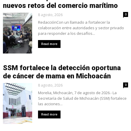
nuevos retos del comercio marítimo
8 agosto, 2026
0
RedacciónCon un llamado a fortalecer la
colaboración entre autoridades y sector privado
para responder a los desafíos...
Read more
SSM fortalece la detección oportuna
de cáncer de mama en Michoacán
8 agosto, 2026
0
Morelia, Michoacán, 7 de agosto de 2026.- La
Secretaría de Salud de Michoacán (SSM) fortalece
las acciones...
Read more