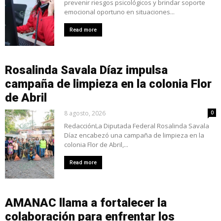
prevenir riesgos psicológicos y brindar soporte
emocional oportuno en situaciones...
Read more
Rosalinda Savala Díaz impulsa
campaña de limpieza en la colonia Flor
de Abril
8 agosto, 2026
0
RedacciónLa Diputada Federal Rosalinda Savala
Díaz encabezó una campaña de limpieza en la
colonia Flor de Abril,...
Read more
AMANAC llama a fortalecer la
colaboración para enfrentar los