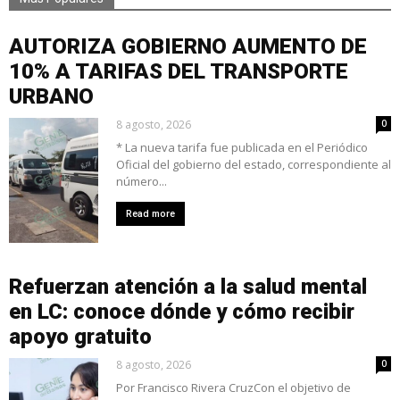
AUTORIZA GOBIERNO AUMENTO DE
10% A TARIFAS DEL TRANSPORTE
URBANO
8 agosto, 2026
0
* La nueva tarifa fue publicada en el Periódico
Oficial del gobierno del estado, correspondiente al
número...
Read more
Refuerzan atención a la salud mental
en LC: conoce dónde y cómo recibir
apoyo gratuito
8 agosto, 2026
0
Por Francisco Rivera CruzCon el objetivo de