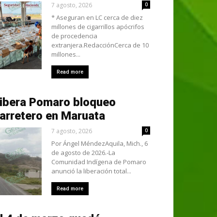
7 agosto, 2026
0
* Aseguran en LC cerca de diez
millones de cigarrillos apócrifos
de procedencia
extranjera.RedacciónCerca de 10
millones...
Read more
ibera Pomaro bloqueo
arretero en Maruata
7 agosto, 2026
0
Por Ángel MéndezAquila, Mich., 6
de agosto de 2026.-La
Comunidad Indígena de Pomaro
anunció la liberación total...
Read more