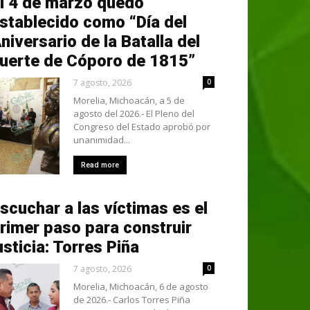
l 4 de marzo quedó
stablecido como “Día del
niversario de la Batalla del
uerte de Cóporo de 1815”
7 agosto, 2026
0
Morelia, Michoacán, a 5 de
agosto del 2026.- El Pleno del
Congreso del Estado aprobó por
unanimidad...
Read more
scuchar a las víctimas es el
rimer paso para construir
usticia: Torres Piña
7 agosto, 2026
0
Morelia, Michoacán, 6 de agosto
de 2026.- Carlos Torres Piña