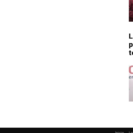
L
p
t
Inicio
Lo