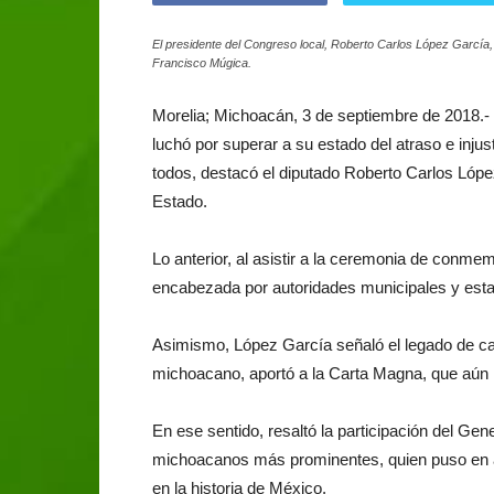
El presidente del Congreso local, Roberto Carlos López García,
Francisco Múgica.
Morelia; Michoacán, 3 de septiembre de 2018.-
luchó por superar a su estado del atraso e injust
todos, destacó el diputado Roberto Carlos Lópe
Estado.
Lo anterior, al asistir a la ceremonia de conme
encabezada por autoridades municipales y esta
Asimismo, López García señaló el legado de cará
michoacano, aportó a la Carta Magna, que aún 
En ese sentido, resaltó la participación del Ge
michoacanos más prominentes, quien puso en al
en la historia de México.