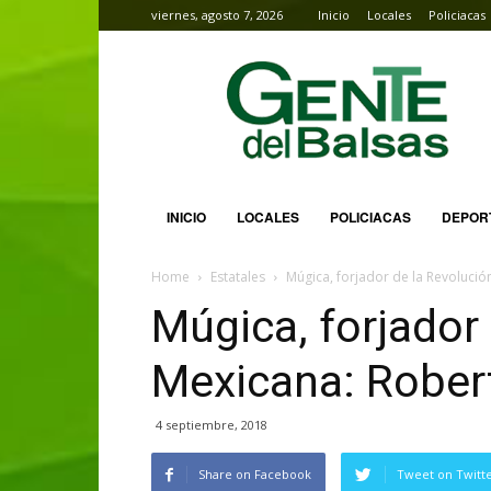
viernes, agosto 7, 2026
Inicio
Locales
Policiacas
Gente
del
Balsas
INICIO
LOCALES
POLICIACAS
DEPOR
Home
Estatales
Múgica, forjador de la Revoluci
Múgica, forjador
Mexicana: Rober
4 septiembre, 2018
Share on Facebook
Tweet on Twitt