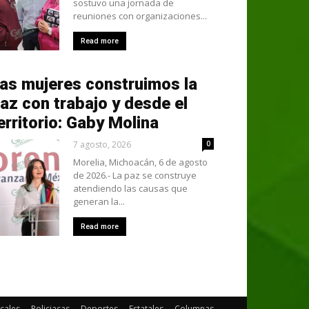
sostuvo una jornada de
reuniones con organizaciones...
Read more
as mujeres construimos la
az con trabajo y desde el
erritorio: Gaby Molina
7 agosto, 2026
0
Morelia, Michoacán, 6 de agosto
de 2026.- La paz se construye
atendiendo las causas que
generan la...
Read more
cales
Policiacas
Deportes
Estatales
Columnas