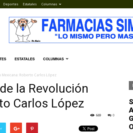
Deportes
Estatales
Columnas
TES
ESTATALES
COLUMNAS
ón Mexicana: Roberto Carlos López
 de la Revolución
to Carlos López
S
A
669
0
G
er