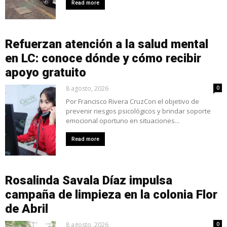
Read more
Refuerzan atención a la salud mental
en LC: conoce dónde y cómo recibir
apoyo gratuito
8 agosto, 2026
0
Por Francisco Rivera CruzCon el objetivo de
prevenir riesgos psicológicos y brindar soporte
emocional oportuno en situaciones...
Read more
Rosalinda Savala Díaz impulsa
campaña de limpieza en la colonia Flor
de Abril
8 agosto, 2026
0