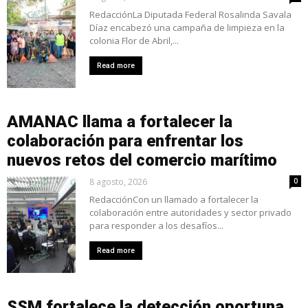
RedacciónLa Diputada Federal Rosalinda Savala
Díaz encabezó una campaña de limpieza en la
colonia Flor de Abril,...
Read more
AMANAC llama a fortalecer la
colaboración para enfrentar los
nuevos retos del comercio marítimo
8 agosto, 2026
0
RedacciónCon un llamado a fortalecer la
colaboración entre autoridades y sector privado
para responder a los desafíos...
Read more
SSM fortalece la detección oportuna