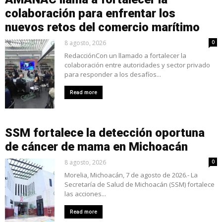
colaboración para enfrentar los
nuevos retos del comercio marítimo
8 agosto, 2026
0
RedacciónCon un llamado a fortalecer la
colaboración entre autoridades y sector privado
para responder a los desafíos...
Read more
SSM fortalece la detección oportuna
de cáncer de mama en Michoacán
8 agosto, 2026
0
Morelia, Michoacán, 7 de agosto de 2026.- La
Secretaría de Salud de Michoacán (SSM) fortalece
las acciones...
Read more