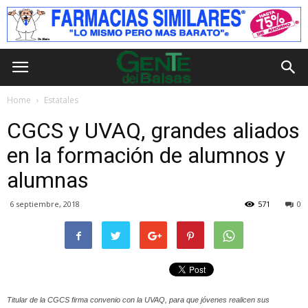
Home
Estatales
CGCS y UVAQ, grandes aliados
en la formación de alumnos y
alumnas
6 septiembre, 2018
571
0
Titular de la CGCS firma convenio con la UVAQ, para que jóvenes realicen sus