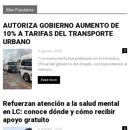
Mas Populares
AUTORIZA GOBIERNO AUMENTO DE
10% A TARIFAS DEL TRANSPORTE
URBANO
8 agosto, 2026
0
* La nueva tarifa fue publicada en el Periódico
Oficial del gobierno del estado, correspondiente al
número...
Read more
Refuerzan atención a la salud mental
en LC: conoce dónde y cómo recibir
apoyo gratuito
8 agosto, 2026
0