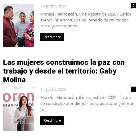
7 agosto, 2026
0
Morelia, Michoacán, 6 de agosto de 2026.- Carlos
Torres Piña sostuvo una jornada de reuniones
con organizaciones...
Read more
Las mujeres construimos la paz con
trabajo y desde el territorio: Gaby
Molina
7 agosto, 2026
0
Morelia, Michoacán, 6 de agosto de 2026.- La paz
se construye atendiendo las causas que generan
la...
Read more