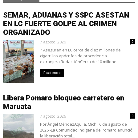
SEMAR, ADUANAS Y SSPC ASESTAN
EN LC FUERTE GOLPE AL CRIMEN
ORGANIZADO
7 agosto, 2026
0
* Aseguran en LC cerca de diez millones de
cigarrillos apócrifos de procedencia
extranjera.RedacciónCerca de 10 millones...
Read more
Libera Pomaro bloqueo carretero en
Maruata
7 agosto, 2026
0
Por Ángel MéndezAquila, Mich., 6 de agosto de
2026.-La Comunidad Indígena de Pomaro anunció
la liberación total...