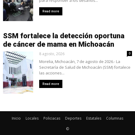
para responder a los desafíos...
Read more
SSM fortalece la detección oportuna
de cáncer de mama en Michoacán
8 agosto, 2026
0
Morelia, Michoacán, 7 de agosto de 2026.- La
Secretaría de Salud de Michoacán (SSM) fortalece
las acciones...
Read more
Inicio
Locales
Policiacas
Deportes
Estatales
Columnas
©