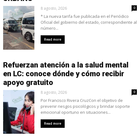
8 agosto, 2026
0
* La nueva tarifa fue publicada en el Periódico
Oficial del gobierno del estado, correspondiente al
número...
Read more
Refuerzan atención a la salud mental
en LC: conoce dónde y cómo recibir
apoyo gratuito
8 agosto, 2026
0
Por Francisco Rivera CruzCon el objetivo de
prevenir riesgos psicológicos y brindar soporte
emocional oportuno en situaciones...
Read more