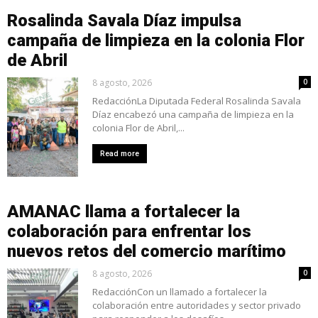
Rosalinda Savala Díaz impulsa
campaña de limpieza en la colonia Flor
de Abril
8 agosto, 2026
0
RedacciónLa Diputada Federal Rosalinda Savala
Díaz encabezó una campaña de limpieza en la
colonia Flor de Abril,...
Read more
AMANAC llama a fortalecer la
colaboración para enfrentar los
nuevos retos del comercio marítimo
8 agosto, 2026
0
RedacciónCon un llamado a fortalecer la
colaboración entre autoridades y sector privado