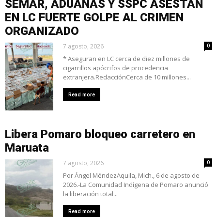
SEMAR, ADUANAS Y SSPC ASESTAN
EN LC FUERTE GOLPE AL CRIMEN
ORGANIZADO
7 agosto, 2026
0
* Aseguran en LC cerca de diez millones de
cigarrillos apócrifos de procedencia
extranjera.RedacciónCerca de 10 millones...
Read more
Libera Pomaro bloqueo carretero en
Maruata
7 agosto, 2026
0
Por Ángel MéndezAquila, Mich., 6 de agosto de
2026.-La Comunidad Indígena de Pomaro anunció
la liberación total...
Read more