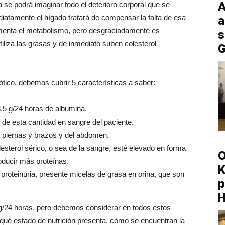
A
a se podrá imaginar todo el deterioro corporal que se
iatamente el hígado tratará de compensar la falta de esa
a
menta el metabolismo, pero desgraciadamente es
s
utiliza las grasas y de inmediato suben colesterol
G
ico, debemos cubrir 5 características a saber:
3.5 g/24 horas de albumina.
de esta cantidad en sangre del paciente.
s piernas y brazos y del abdomen.
esterol sérico, o sea de la sangre, esté elevado en forma
O
oducir más proteínas.
K
 proteinuria, presente micelas de grasa en orina, que son
p
.5 g/24 horas, pero debemos considerar en todos estos
 qué estado de nutrición presenta, cómo se encuentran la