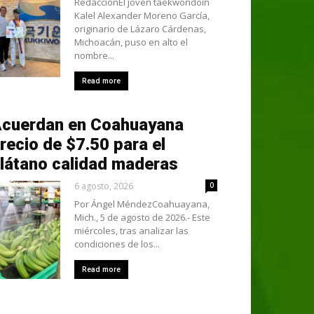
RedacciónEl joven taekwondoín
Kalel Alexander Moreno García,
originario de Lázaro Cárdenas,
Michoacán, puso en alto el
nombre...
Read more
cuerdan en Coahuayana
recio de $7.50 para el
látano calidad maderas
6 agosto, 2026
0
Por Ángel MéndezCoahuayana,
Mich., 5 de agosto de 2026.- Este
miércoles, tras analizar las
condiciones de los...
Read more