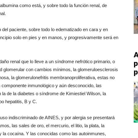
 albumina como está, y sobre todo la función renal, de
al.
o del paciente, sobre todo lo edematizado en cara y en
incipio solo en pies y en manos, y progresivamente será en
A
ño renal que lo lleve a un síndrome nefrótico primario, o
p
d glomerular con cambios mínimos, la glomeruloesclerosis
p
osa, la glomerulonefritis membranoproliferativa, estas no
n componente inmunológico y aún desconocido, las
a de la diabetes o síndrome de Kimiestiel Wilson, la
po hepatitis, B y C.
uso indiscriminado de AINES, y por alergia se presentará
 las sales de oro, el mercurio, el litio, la plata, la
a y la cocaína. Y las conocidas como las autoinmunes,