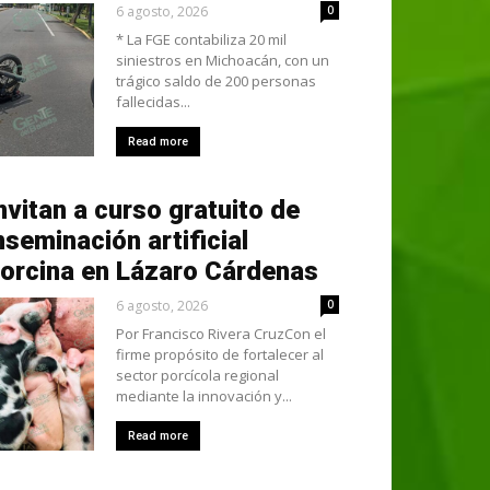
6 agosto, 2026
0
* La FGE contabiliza 20 mil
siniestros en Michoacán, con un
trágico saldo de 200 personas
fallecidas...
Read more
nvitan a curso gratuito de
nseminación artificial
orcina en Lázaro Cárdenas
6 agosto, 2026
0
Por Francisco Rivera CruzCon el
firme propósito de fortalecer al
sector porcícola regional
mediante la innovación y...
Read more