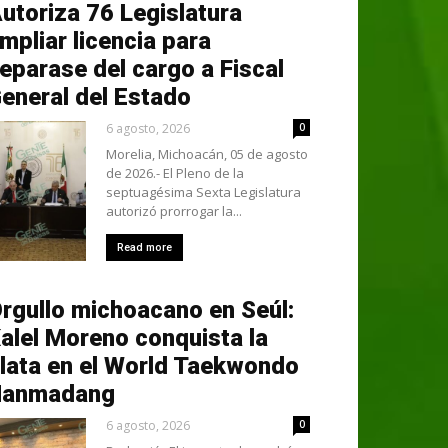
utoriza 76 Legislatura
mpliar licencia para
eparase del cargo a Fiscal
eneral del Estado
6 agosto, 2026
0
Morelia, Michoacán, 05 de agosto
de 2026.- El Pleno de la
septuagésima Sexta Legislatura
autorizó prorrogar la...
Read more
rgullo michoacano en Seúl:
alel Moreno conquista la
lata en el World Taekwondo
Hanmadang
6 agosto, 2026
0