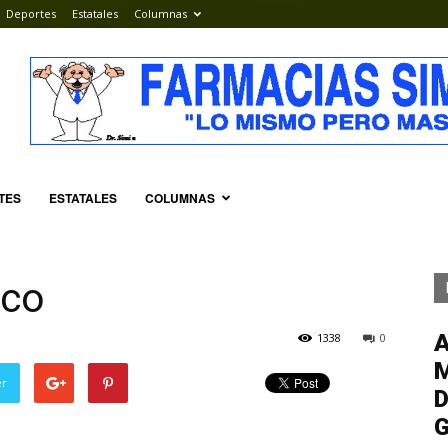
Deportes
Estatales
Columnas
TES
ESTATALES
COLUMNAS
ico
1338
0
M
er
D
G