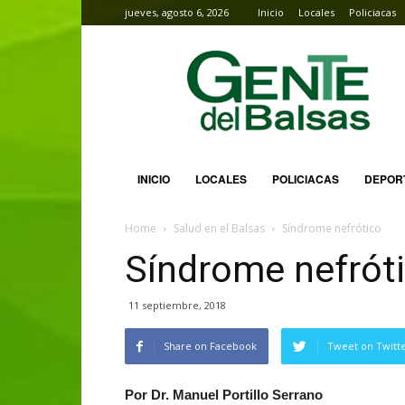
jueves, agosto 6, 2026
Inicio
Locales
Policiacas
Gente
del
Balsas
INICIO
LOCALES
POLICIACAS
DEPOR
Home
Salud en el Balsas
Síndrome nefrótico
Síndrome nefrót
11 septiembre, 2018
Share on Facebook
Tweet on Twitt
Por Dr. Manuel Portillo Serrano