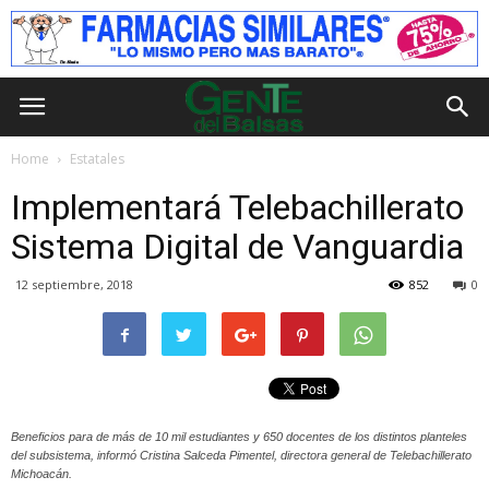
Home
Estatales
Implementará Telebachillerato
Sistema Digital de Vanguardia
12 septiembre, 2018
852
0
Beneficios para de más de 10 mil estudiantes y 650 docentes de los distintos planteles
del subsistema, informó Cristina Salceda Pimentel, directora general de Telebachillerato
Michoacán.