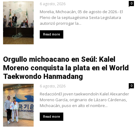
6 agosto, 2026
0
Morelia, Michoacán, 05 de agosto de 2026.- El
Pleno de la septuagésima Sexta Legislatura
autorizó prorrogar la...
Read more
Orgullo michoacano en Seúl: Kalel
Moreno conquista la plata en el World
Taekwondo Hanmadang
6 agosto, 2026
0
RedacciónEl joven taekwondoín Kalel Alexander
Moreno García, originario de Lázaro Cárdenas,
Michoacán, puso en alto el nombre...
Read more