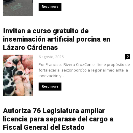
Read more
Invitan a curso gratuito de
inseminación artificial porcina en
Lázaro Cárdenas
6 agosto, 2026
0
Por Francisco Rivera CruzCon el firme propósito de
fortalecer al sector porcícola regional mediante la
innovación y...
Read more
Autoriza 76 Legislatura ampliar
licencia para separase del cargo a
Fiscal General del Estado