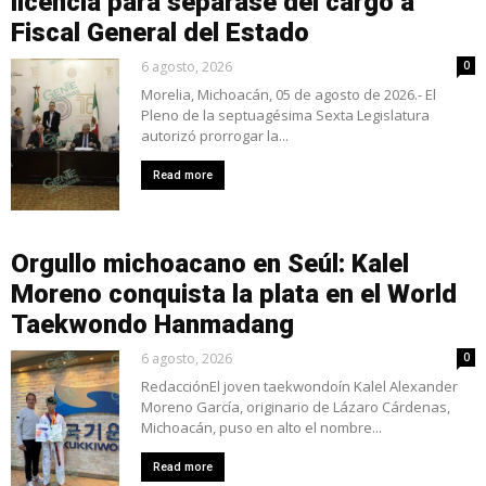
licencia para separase del cargo a
Fiscal General del Estado
6 agosto, 2026
0
Morelia, Michoacán, 05 de agosto de 2026.- El
Pleno de la septuagésima Sexta Legislatura
autorizó prorrogar la...
Read more
Orgullo michoacano en Seúl: Kalel
Moreno conquista la plata en el World
Taekwondo Hanmadang
6 agosto, 2026
0
RedacciónEl joven taekwondoín Kalel Alexander
Moreno García, originario de Lázaro Cárdenas,
Michoacán, puso en alto el nombre...
Read more