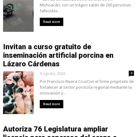
Michoacán, con un trágico saldo de 200 personas
fallecidas...
Read more
Invitan a curso gratuito de
inseminación artificial porcina en
Lázaro Cárdenas
6 agosto, 2026
0
Por Francisco Rivera CruzCon el firme propósito de
fortalecer al sector porcícola regional mediante la
innovación y...
Read more
Autoriza 76 Legislatura ampliar