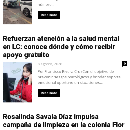
número...
Read more
Refuerzan atención a la salud mental
en LC: conoce dónde y cómo recibir
apoyo gratuito
8 agosto, 2026
0
Por Francisco Rivera CruzCon el objetivo de
prevenir riesgos psicológicos y brindar soporte
emocional oportuno en situaciones...
Read more
Rosalinda Savala Díaz impulsa
campaña de limpieza en la colonia Flor