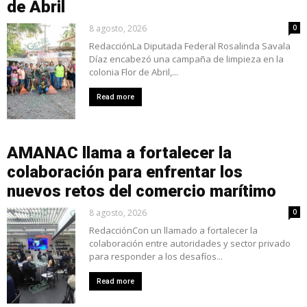
de Abril
8 agosto, 2026
0
RedacciónLa Diputada Federal Rosalinda Savala
Díaz encabezó una campaña de limpieza en la
colonia Flor de Abril,...
Read more
AMANAC llama a fortalecer la
colaboración para enfrentar los
nuevos retos del comercio marítimo
8 agosto, 2026
0
RedacciónCon un llamado a fortalecer la
colaboración entre autoridades y sector privado
para responder a los desafíos...
Read more