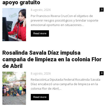
apoyo gratuito
8 agosto, 2026
0
Por Francisco Rivera CruzCon el objetivo de
prevenir riesgos psicológicos y brindar soporte
emocional oportuno en situaciones...
Read more
Rosalinda Savala Díaz impulsa
campaña de limpieza en la colonia Flor
de Abril
8 agosto, 2026
0
RedacciónLa Diputada Federal Rosalinda Savala
Díaz encabezó una campaña de limpieza en la
colonia Flor de Abril,...
Read more