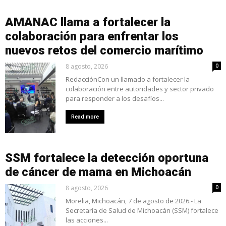
AMANAC llama a fortalecer la
colaboración para enfrentar los
nuevos retos del comercio marítimo
8 agosto, 2026
0
RedacciónCon un llamado a fortalecer la
colaboración entre autoridades y sector privado
para responder a los desafíos...
Read more
SSM fortalece la detección oportuna
de cáncer de mama en Michoacán
8 agosto, 2026
0
Morelia, Michoacán, 7 de agosto de 2026.- La
Secretaría de Salud de Michoacán (SSM) fortalece
las acciones...