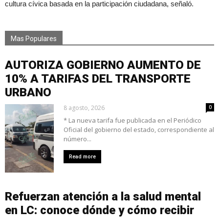
cultura cívica basada en la participación ciudadana, señaló.
Mas Populares
AUTORIZA GOBIERNO AUMENTO DE
10% A TARIFAS DEL TRANSPORTE
URBANO
8 agosto, 2026
0
* La nueva tarifa fue publicada en el Periódico
Oficial del gobierno del estado, correspondiente al
número...
Read more
Refuerzan atención a la salud mental
en LC: conoce dónde y cómo recibir