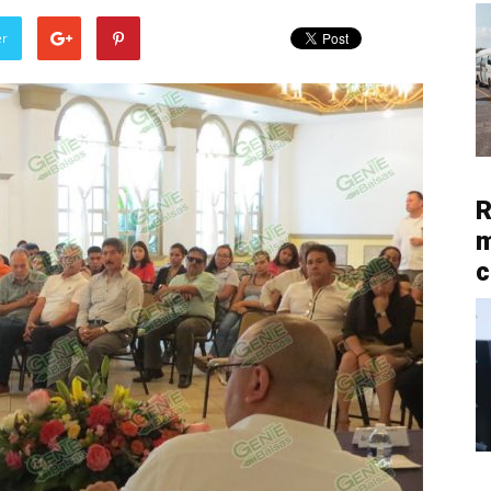
er
R
m
c