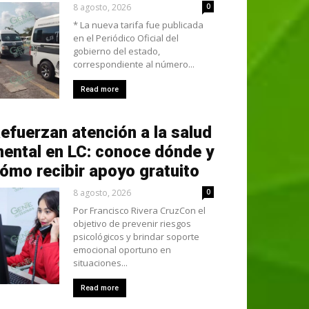
8 agosto, 2026
0
* La nueva tarifa fue publicada
en el Periódico Oficial del
gobierno del estado,
correspondiente al número...
Read more
efuerzan atención a la salud
ental en LC: conoce dónde y
ómo recibir apoyo gratuito
8 agosto, 2026
0
Por Francisco Rivera CruzCon el
objetivo de prevenir riesgos
psicológicos y brindar soporte
emocional oportuno en
situaciones...
Read more