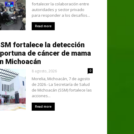
fortalecer la colaboración entre
autoridades y sector privado
para responder a los desafíos...
Read more
SM fortalece la detección
portuna de cáncer de mama
n Michoacán
8 agosto, 2026
0
Morelia, Michoacán, 7 de agosto
de 2026.- La Secretaría de Salud
de Michoacán (SSM) fortalece las
acciones...
Read more