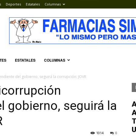
s
Deportes
Estatales
Columnas
TES
ESTATALES
COLUMNAS
endiente del gobierno, seguirá la corrupción: JOVR
ticorrupción
l gobierno, seguirá la
R
T
1014
0