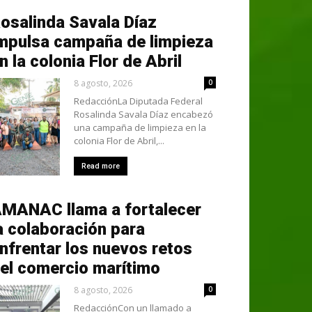
osalinda Savala Díaz
mpulsa campaña de limpieza
n la colonia Flor de Abril
8 agosto, 2026
0
RedacciónLa Diputada Federal
Rosalinda Savala Díaz encabezó
una campaña de limpieza en la
colonia Flor de Abril,...
Read more
MANAC llama a fortalecer
a colaboración para
nfrentar los nuevos retos
el comercio marítimo
8 agosto, 2026
0
RedacciónCon un llamado a