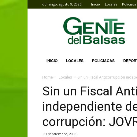
domingo, agosto 9, 2026
Inicio
Locales
Policiaca
Gente
del
Balsas
INICIO
LOCALES
POLICIACAS
DEPOR
Home
Locales
Sin un Fiscal Anticorrupción indep
Sin un Fiscal An
independiente de
corrupción: JOV
21 septiembre, 2018