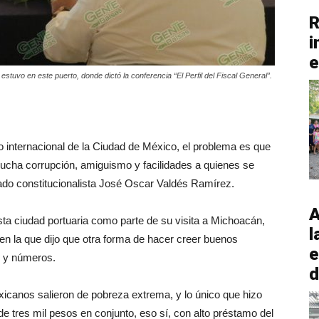
R
i
e
tuvo en este puerto, donde dictó la conferencia “El Perfil del Fiscal General”.
o internacional de la Ciudad de México, el problema es que
mucha corrupción, amiguismo y facilidades a quienes se
gado constitucionalista José Oscar Valdés Ramírez.
A
 esta ciudad portuaria como parte de su visita a Michoacán,
l
”, en la que dijo que otra forma de hacer creer buenos
e
s y números.
d
icanos salieron de pobreza extrema, y lo único que hizo
de tres mil pesos en conjunto, eso sí, con alto préstamo del