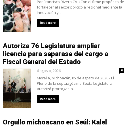
Por Francisco Rivera CruzCon el firme propósito de
fortalecer al sector porcícola regional mediante la
innovación y...
Read more
Autoriza 76 Legislatura ampliar
licencia para separase del cargo a
Fiscal General del Estado
6 agosto, 2026
0
Morelia, Michoacán, 05 de agosto de 2026.- El
Pleno de la septuagésima Sexta Legislatura
autorizó prorrogar la...
Read more
Orgullo michoacano en Seúl: Kalel