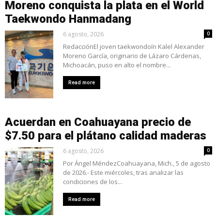
Moreno conquista la plata en el World
Taekwondo Hanmadang
6 agosto, 2026
0
RedacciónEl joven taekwondoín Kalel Alexander
Moreno García, originario de Lázaro Cárdenas,
Michoacán, puso en alto el nombre...
Read more
Acuerdan en Coahuayana precio de
$7.50 para el plátano calidad maderas
6 agosto, 2026
0
Por Ángel MéndezCoahuayana, Mich., 5 de agosto
de 2026.- Este miércoles, tras analizar las
condiciones de los...
Read more