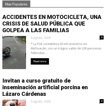
Mas Populares
ACCIDENTES EN MOTOCICLETA, UNA
CRISIS DE SALUD PÚBLICA QUE
GOLPEA A LAS FAMILIAS
6 agosto, 2026
0
* La FGE contabiliza 20 mil siniestros en
Michoacán, con un trágico saldo de 200 personas
fallecidas...
Read more
Invitan a curso gratuito de
inseminación artificial porcina en
Lázaro Cárdenas
6 agosto, 2026
0