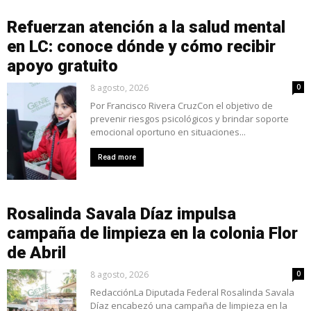
Refuerzan atención a la salud mental
en LC: conoce dónde y cómo recibir
apoyo gratuito
8 agosto, 2026
0
Por Francisco Rivera CruzCon el objetivo de
prevenir riesgos psicológicos y brindar soporte
emocional oportuno en situaciones...
Read more
Rosalinda Savala Díaz impulsa
campaña de limpieza en la colonia Flor
de Abril
8 agosto, 2026
0
RedacciónLa Diputada Federal Rosalinda Savala
Díaz encabezó una campaña de limpieza en la