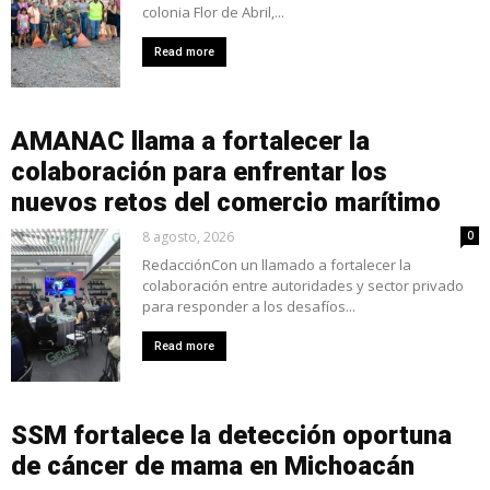
colonia Flor de Abril,...
Read more
AMANAC llama a fortalecer la
colaboración para enfrentar los
nuevos retos del comercio marítimo
8 agosto, 2026
0
RedacciónCon un llamado a fortalecer la
colaboración entre autoridades y sector privado
para responder a los desafíos...
Read more
SSM fortalece la detección oportuna
de cáncer de mama en Michoacán