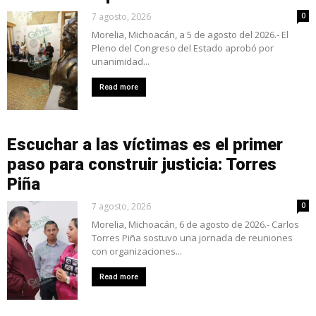
7 agosto, 2026
0
Morelia, Michoacán, a 5 de agosto del 2026.- El
Pleno del Congreso del Estado aprobó por
unanimidad...
Read more
Escuchar a las víctimas es el primer
paso para construir justicia: Torres
Piña
7 agosto, 2026
0
Morelia, Michoacán, 6 de agosto de 2026.- Carlos
Torres Piña sostuvo una jornada de reuniones
con organizaciones...
Read more