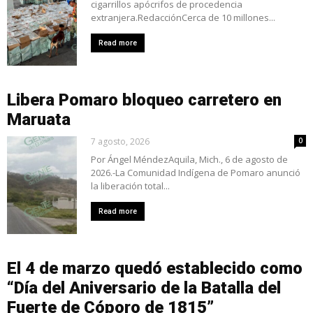
cigarrillos apócrifos de procedencia
extranjera.RedacciónCerca de 10 millones...
Read more
Libera Pomaro bloqueo carretero en
Maruata
7 agosto, 2026
0
Por Ángel MéndezAquila, Mich., 6 de agosto de
2026.-La Comunidad Indígena de Pomaro anunció
la liberación total...
Read more
El 4 de marzo quedó establecido como
“Día del Aniversario de la Batalla del
Fuerte de Cóporo de 1815”