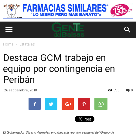
Home
Estatales
Destaca GCM trabajo en
equipo por contingencia en
Peribán
26 septiembre, 2018
735
0
El Gobernador Silvano Aureoles encabeza la reunión semanal del Grupo de