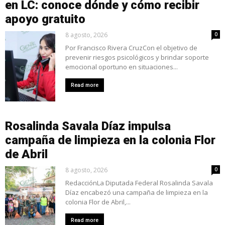
en LC: conoce dónde y cómo recibir
apoyo gratuito
8 agosto, 2026
0
Por Francisco Rivera CruzCon el objetivo de
prevenir riesgos psicológicos y brindar soporte
emocional oportuno en situaciones...
Read more
Rosalinda Savala Díaz impulsa
campaña de limpieza en la colonia Flor
de Abril
8 agosto, 2026
0
RedacciónLa Diputada Federal Rosalinda Savala
Díaz encabezó una campaña de limpieza en la
colonia Flor de Abril,...
Read more