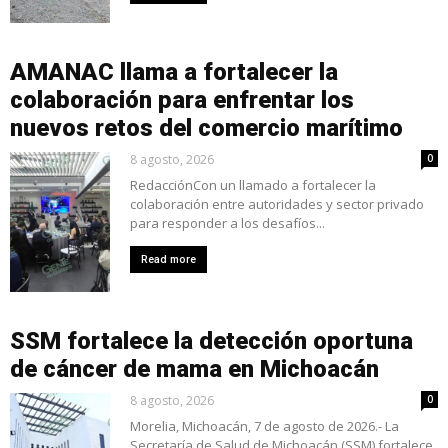
AMANAC llama a fortalecer la
colaboración para enfrentar los
nuevos retos del comercio marítimo
8 agosto, 2026
0
RedacciónCon un llamado a fortalecer la
colaboración entre autoridades y sector privado
para responder a los desafíos...
Read more
SSM fortalece la detección oportuna
de cáncer de mama en Michoacán
8 agosto, 2026
0
Morelia, Michoacán, 7 de agosto de 2026.- La
Secretaría de Salud de Michoacán (SSM) fortalece