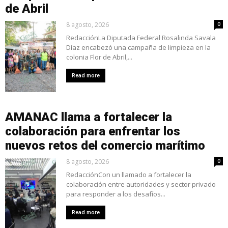
de Abril
8 agosto, 2026
0
RedacciónLa Diputada Federal Rosalinda Savala
Díaz encabezó una campaña de limpieza en la
colonia Flor de Abril,...
Read more
AMANAC llama a fortalecer la
colaboración para enfrentar los
nuevos retos del comercio marítimo
8 agosto, 2026
0
RedacciónCon un llamado a fortalecer la
colaboración entre autoridades y sector privado
para responder a los desafíos...
Read more