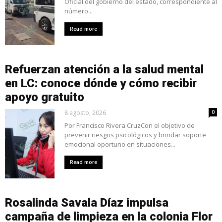
Oficial del gobierno del estado, correspondiente al
número...
Read more
Refuerzan atención a la salud mental
en LC: conoce dónde y cómo recibir
apoyo gratuito
8 agosto, 2026
0
Por Francisco Rivera CruzCon el objetivo de
prevenir riesgos psicológicos y brindar soporte
emocional oportuno en situaciones...
Read more
Rosalinda Savala Díaz impulsa
campaña de limpieza en la colonia Flor