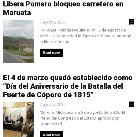
Libera Pomaro bloqueo carretero en
Maruata
7 agosto, 2026
0
Por Ángel MéndezAquila, Mich., 6 de agosto de
2026.-La Comunidad Indígena de Pomaro anunció
la liberación total...
Read more
El 4 de marzo quedó establecido como
“Día del Aniversario de la Batalla del
Fuerte de Cóporo de 1815”
7 agosto, 2026
0
Morelia, Michoacán, a 5 de agosto del 2026.- El
Pleno del Congreso del Estado aprobó por
unanimidad...
Read more