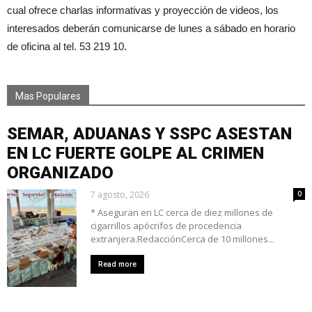
cual ofrece charlas informativas y proyección de videos, los
interesados deberán comunicarse de lunes a sábado en horario
de oficina al tel. 53 219 10.
Mas Populares
SEMAR, ADUANAS Y SSPC ASESTAN
EN LC FUERTE GOLPE AL CRIMEN
ORGANIZADO
7 agosto, 2026
0
* Aseguran en LC cerca de diez millones de
cigarrillos apócrifos de procedencia
extranjera.RedacciónCerca de 10 millones...
Read more