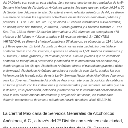
del 2º Distrito con sede en esta ciudad, dio a conocer este lunes los resultados de la 6ª-
Semana Nacional de Alcohólicos Anónimos para los Jóvenes que se realizó del 24 al 30
de Septiembre del presente año. Durante el evento referido, miembros de AA, se dieron
a la tarea de realizar las siguientes actividades en instituciones educativas públicas y
privadas. 1.- Esc. Sec. Tec. No. 12; se dieron 16 charlas informativas a 494 alumnos;
se obsequiaron 988 trípticos, 25 folletos, 2 libros grandes y 4 revistas plenitud. 2.- Esc.
Sec. Tec. 113 se dieron 12 charlas informativas a 239 alumnos, se obsequiaron 478
trípticos y 30 folletos y 4 libros grandes y 15 revistas plenitud. 3.- CECYTEM
(ARTEAGA), se dieron 1 charla informativa a 57 alumnos, se obsequiaron 114 trípticos
y 2 libros grandes. En total, Alcohólicos Anónimos en esta ciudad, logró establecer
contacto directo con 790 jóvenes, a quienes se obsequió 1,580 trípticos informativos y
59 folletos, 8 libros grandes y 19 revistas plenitud. Con los jóvenes que se estableció
contacto se trabajó en la prevención y detección de la enfermedad del alcoholismo y
desde luego se les dijo que Alcohólicos Anónimos ofrece el tratamiento gratuito a dicha
enfermedad. Alcohólicos Anónimos agradece a través de este diario, a todos los que
hicieron posible la realización de esta La 6ª- Semana Nacional de Alcohólicos Anónimos
para los Jóvenes. Finalmente Alcohólicos Anónimos reiteró su disposición de colaborar
en forma gratuita con las instituciones gubernamentales y los sectores sociales que así
lo deseen, en la prevención, detección y tratamiento de la enfermedad del alcoholismo,
para lo cual ofrece charlas informativas y proyección de videos, los interesados
deberán comunicarse de lunes a sábado en horario de oficina al tel. 53 219 10.
La Central Mexicana de Servicios Generales de Alcohólicos
Anónimos, A.C., a través del 2º Distrito con sede en esta ciudad,