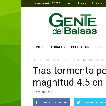
jueves, agosto 6, 2026
Inicio
Locales
Policiacas
Gente
del
Balsas
INICIO
LOCALES
POLICIACAS
DEPOR
Home
Policiacas
Tras tormenta perciben sismo d
Tras tormenta p
magnitud 4.5 en 
2 octubre, 2018
Share on Facebook
Tweet on Twitt