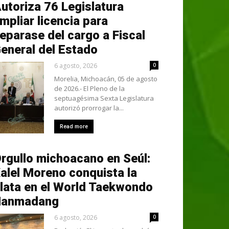
utoriza 76 Legislatura
mpliar licencia para
eparase del cargo a Fiscal
eneral del Estado
6 agosto, 2026
0
Morelia, Michoacán, 05 de agosto
de 2026.- El Pleno de la
septuagésima Sexta Legislatura
autorizó prorrogar la...
Read more
rgullo michoacano en Seúl:
alel Moreno conquista la
lata en el World Taekwondo
Hanmadang
6 agosto, 2026
0