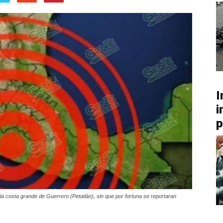
I
i
p
a costa grande de Guerrero (Petatlán), sin que por fortuna se reportaran