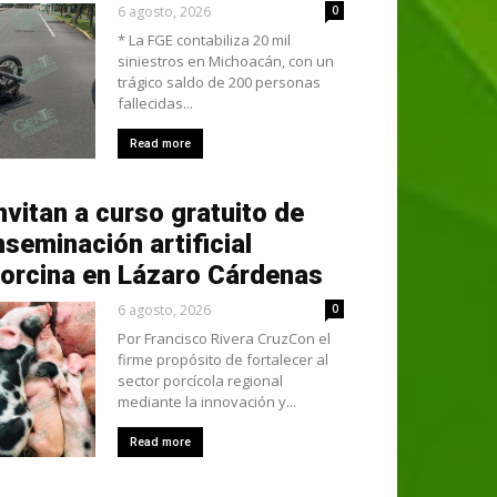
6 agosto, 2026
0
* La FGE contabiliza 20 mil
siniestros en Michoacán, con un
trágico saldo de 200 personas
fallecidas...
Read more
nvitan a curso gratuito de
nseminación artificial
orcina en Lázaro Cárdenas
6 agosto, 2026
0
Por Francisco Rivera CruzCon el
firme propósito de fortalecer al
sector porcícola regional
mediante la innovación y...
Read more