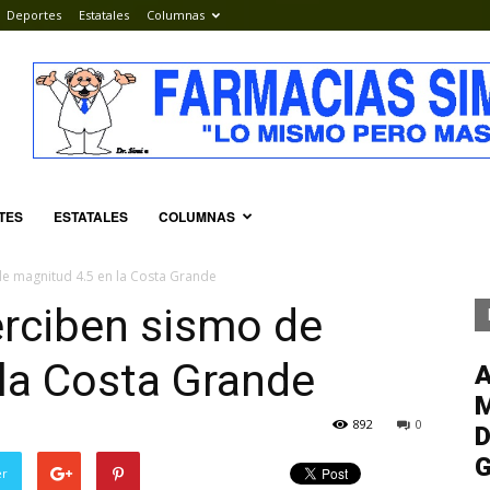
Deportes
Estatales
Columnas
TES
ESTATALES
COLUMNAS
e magnitud 4.5 en la Costa Grande
erciben sismo de
la Costa Grande
M
892
0
D
G
er