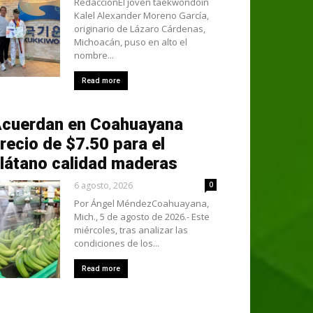
RedacciónEl joven taekwondoín
Kalel Alexander Moreno García,
originario de Lázaro Cárdenas,
Michoacán, puso en alto el
nombre...
Read more
cuerdan en Coahuayana
recio de $7.50 para el
látano calidad maderas
6 agosto, 2026
0
Por Ángel MéndezCoahuayana,
Mich., 5 de agosto de 2026.- Este
miércoles, tras analizar las
condiciones de los...
Read more