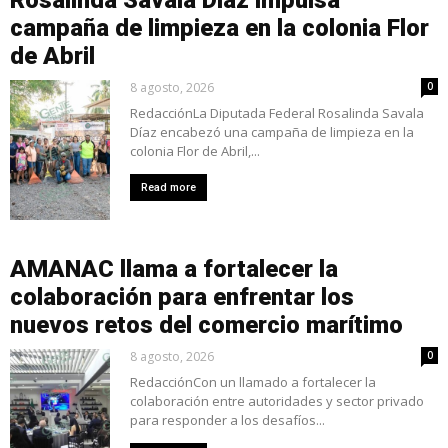
Rosalinda Savala Díaz impulsa
campaña de limpieza en la colonia Flor
de Abril
8 agosto, 2026
0
RedacciónLa Diputada Federal Rosalinda Savala
Díaz encabezó una campaña de limpieza en la
colonia Flor de Abril,...
Read more
AMANAC llama a fortalecer la
colaboración para enfrentar los
nuevos retos del comercio marítimo
8 agosto, 2026
0
RedacciónCon un llamado a fortalecer la
colaboración entre autoridades y sector privado
para responder a los desafíos...