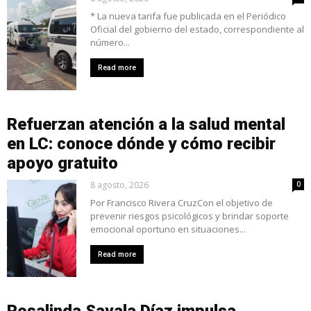
* La nueva tarifa fue publicada en el Periódico
Oficial del gobierno del estado, correspondiente al
número...
Read more
Refuerzan atención a la salud mental
en LC: conoce dónde y cómo recibir
apoyo gratuito
8 agosto, 2026
0
Por Francisco Rivera CruzCon el objetivo de
prevenir riesgos psicológicos y brindar soporte
emocional oportuno en situaciones...
Read more