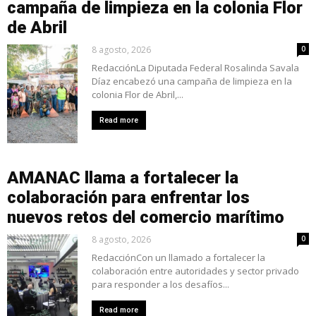
campaña de limpieza en la colonia Flor
de Abril
8 agosto, 2026
0
RedacciónLa Diputada Federal Rosalinda Savala
Díaz encabezó una campaña de limpieza en la
colonia Flor de Abril,...
Read more
AMANAC llama a fortalecer la
colaboración para enfrentar los
nuevos retos del comercio marítimo
8 agosto, 2026
0
RedacciónCon un llamado a fortalecer la
colaboración entre autoridades y sector privado
para responder a los desafíos...
Read more