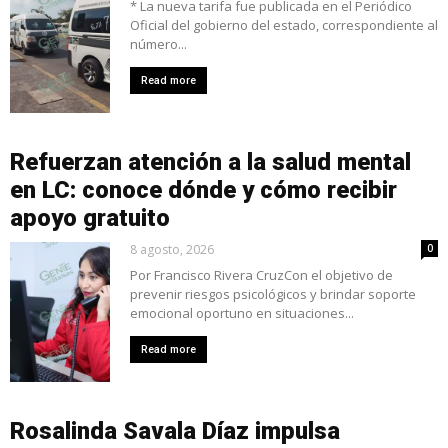
* La nueva tarifa fue publicada en el Periódico
Oficial del gobierno del estado, correspondiente al
número...
Read more
Refuerzan atención a la salud mental
en LC: conoce dónde y cómo recibir
apoyo gratuito
8 agosto, 2026
0
Por Francisco Rivera CruzCon el objetivo de
prevenir riesgos psicológicos y brindar soporte
emocional oportuno en situaciones...
Read more
Rosalinda Savala Díaz impulsa