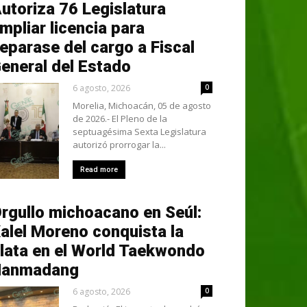
utoriza 76 Legislatura
mpliar licencia para
eparase del cargo a Fiscal
eneral del Estado
6 agosto, 2026
0
Morelia, Michoacán, 05 de agosto
de 2026.- El Pleno de la
septuagésima Sexta Legislatura
autorizó prorrogar la...
Read more
rgullo michoacano en Seúl:
alel Moreno conquista la
lata en el World Taekwondo
Hanmadang
6 agosto, 2026
0