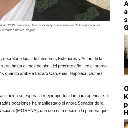
A
a
s
l del 2019, cuando su líder nacional y ahora senador de la república por
G
l llamado “Jueves Negro”.
secretario local de Interiores, Exteriores y Actas de la
 sería hasta el mes de abril del próximo año –en el marco
ro”-, cuando arribe a Lázaro Cárdenas, Napoleón Gómez
O
K
rganización se espera la mejor oportunidad para agendar su
teradas ocasiones ha manifestado el ahora Senador de la
p
Nacional (MORENA); que sea esta sección la primera que