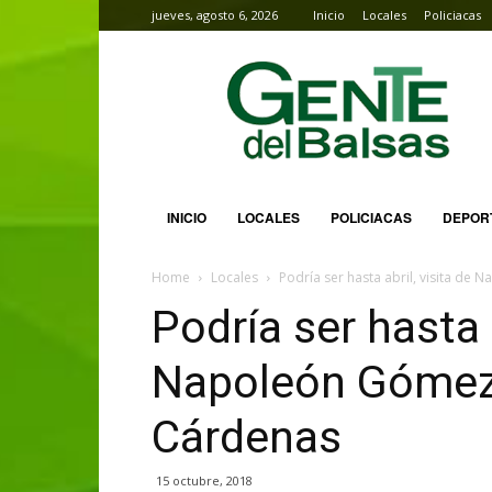
jueves, agosto 6, 2026
Inicio
Locales
Policiacas
Gente
del
Balsas
INICIO
LOCALES
POLICIACAS
DEPOR
Home
Locales
Podría ser hasta abril, visita de
Podría ser hasta a
Napoleón Gómez 
Cárdenas
15 octubre, 2018