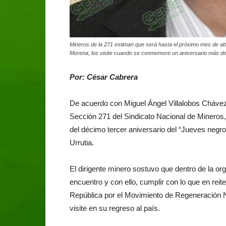
Mineros de la 271 estiman que será hasta el próximo mes de abri
Morena, los visite cuando se conmemore un aniversario más de
Por: César Cabrera
De acuerdo con Miguel Ángel Villalobos Chávez, 
Sección 271 del Sindicato Nacional de Mineros,
del décimo tercer aniversario del “Jueves neg
Urrutia.
El dirigente minero sostuvo que dentro de la o
encuentro y con ello, cumplir con lo que en rei
República por el Movimiento de Regeneración 
visite en su regreso al país.