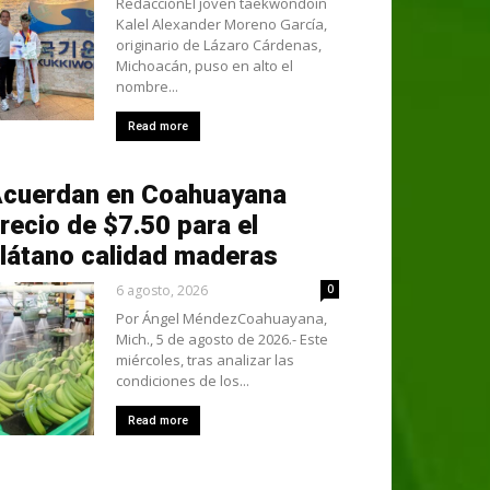
RedacciónEl joven taekwondoín
Kalel Alexander Moreno García,
originario de Lázaro Cárdenas,
Michoacán, puso en alto el
nombre...
Read more
cuerdan en Coahuayana
recio de $7.50 para el
látano calidad maderas
6 agosto, 2026
0
Por Ángel MéndezCoahuayana,
Mich., 5 de agosto de 2026.- Este
miércoles, tras analizar las
condiciones de los...
Read more