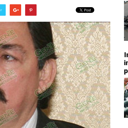
er
I
i
p