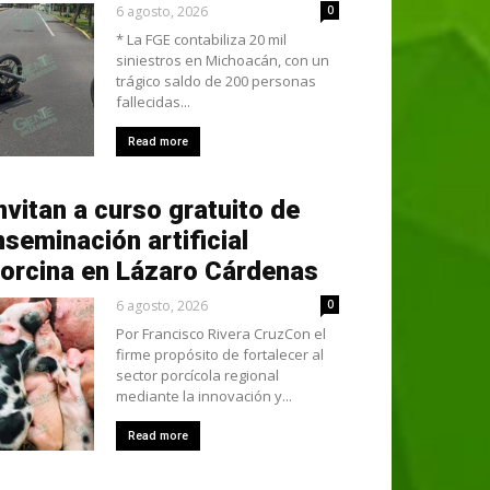
6 agosto, 2026
0
* La FGE contabiliza 20 mil
siniestros en Michoacán, con un
trágico saldo de 200 personas
fallecidas...
Read more
nvitan a curso gratuito de
nseminación artificial
orcina en Lázaro Cárdenas
6 agosto, 2026
0
Por Francisco Rivera CruzCon el
firme propósito de fortalecer al
sector porcícola regional
mediante la innovación y...
Read more