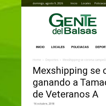
domingo, agosto 9, 2026
Inicio
Locales
Policiaca
Gente
del
Balsas
INICIO
LOCALES
POLICIACAS
DEPOR
Home
Deportes
Mexshipping se corona campeón,
Mexshipping se 
ganando a Tamacu
de Veteranos A
16 octubre, 2018