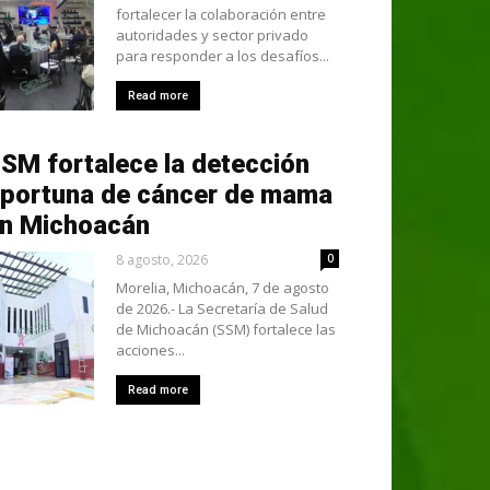
fortalecer la colaboración entre
autoridades y sector privado
para responder a los desafíos...
Read more
SM fortalece la detección
portuna de cáncer de mama
n Michoacán
8 agosto, 2026
0
Morelia, Michoacán, 7 de agosto
de 2026.- La Secretaría de Salud
de Michoacán (SSM) fortalece las
acciones...
Read more