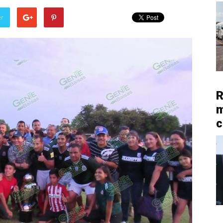
er
R
m
c