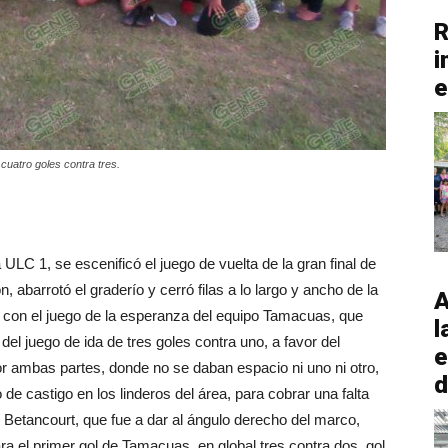
R
i
e
uatro goles contra tres.
LC 1, se escenificó el juego de vuelta de la gran final de
n, abarrotó el graderío y cerró filas a lo largo y ancho de la
A
ió con el juego de la esperanza del equipo Tamacuas, que
l
del juego de ida de tres goles contra uno, a favor del
e
or ambas partes, donde no se daban espacio ni uno ni otro,
d
de castigo en los linderos del área, para cobrar una falta
o Betancourt, que fue a dar al ángulo derecho del marco,
ra el primer gol de Tamacuas, en global tres contra dos, gol