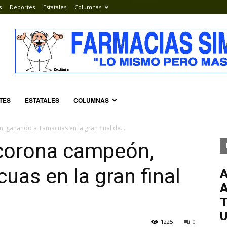
s
Deportes
Estatales
Columnas
TES
ESTATALES
COLUMNAS
 ganando a Tamacuas en la gran final de...
corona campeón,
as en la gran final
T
1225
0