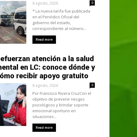
8 agosto, 2026
0
* La nueva tarifa fue publicada
en el Periódico Oficial del
gobierno del estado,
correspondiente al número...
Read more
efuerzan atención a la salud
ental en LC: conoce dónde y
ómo recibir apoyo gratuito
8 agosto, 2026
0
Por Francisco Rivera CruzCon el
objetivo de prevenir riesgos
psicológicos y brindar soporte
emocional oportuno en
situaciones...
Read more