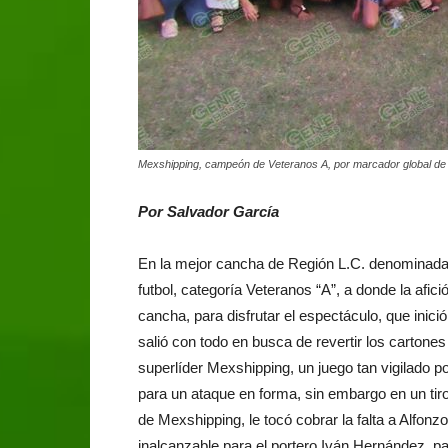
Mexshipping, campeón de Veteranos A, por marcador global de c
Por Salvador García
En la mejor cancha de Región L.C. denominada U
futbol, categoría Veteranos “A”, a donde la afició
cancha, para disfrutar el espectáculo, que inic
salió con todo en busca de revertir los cartones 
superlíder Mexshipping, un juego tan vigilado p
para un ataque en forma, sin embargo en un tiro 
de Mexshipping, le tocó cobrar la falta a Alfonz
inalcanzable para el portero Iván Hernández, pa