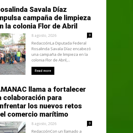
osalinda Savala Díaz
mpulsa campaña de limpieza
n la colonia Flor de Abril
8 agosto, 2026
0
RedacciónLa Diputada Federal
Rosalinda Savala Díaz encabezó
una campaña de limpieza en la
colonia Flor de Abril,...
Read more
MANAC llama a fortalecer
a colaboración para
nfrentar los nuevos retos
el comercio marítimo
8 agosto, 2026
0
RedacciónCon un llamado a