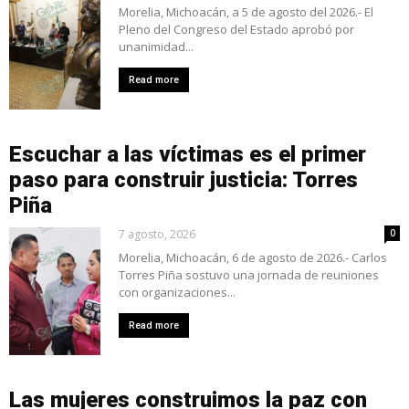
Morelia, Michoacán, a 5 de agosto del 2026.- El
Pleno del Congreso del Estado aprobó por
unanimidad...
Read more
Escuchar a las víctimas es el primer
paso para construir justicia: Torres
Piña
7 agosto, 2026
0
Morelia, Michoacán, 6 de agosto de 2026.- Carlos
Torres Piña sostuvo una jornada de reuniones
con organizaciones...
Read more
Las mujeres construimos la paz con