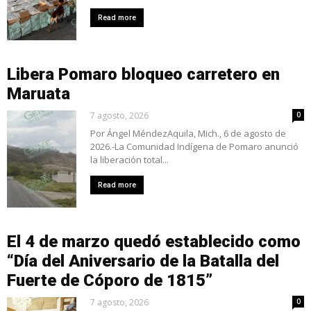
Read more
Libera Pomaro bloqueo carretero en
Maruata
7 agosto, 2026
0
Por Ángel MéndezAquila, Mich., 6 de agosto de
2026.-La Comunidad Indígena de Pomaro anunció
la liberación total...
Read more
El 4 de marzo quedó establecido como
“Día del Aniversario de la Batalla del
Fuerte de Cóporo de 1815”
7 agosto, 2026
0